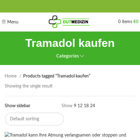
0
items
€
0
Menu
Tramadol kaufen
Categories
Home
Products tagged “Tramadol kaufen”
Showing the single result
Show sidebar
Show
9
12
18
24