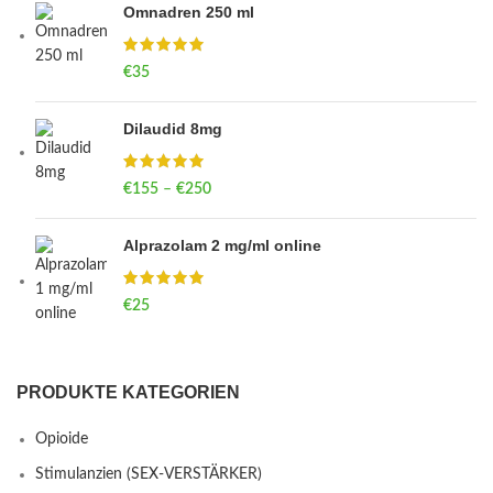
Omnadren 250 ml
€
35
Dilaudid 8mg
€
155
–
€
250
Price range: €155 through €250
Alprazolam 2 mg/ml online
€
25
PRODUKTE KATEGORIEN
Opioide
Stimulanzien (SEX-VERSTÄRKER)