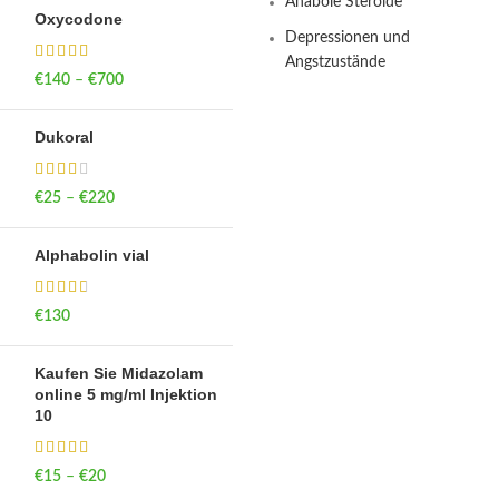
Anabole Steroide
Oxycodone
Depressionen und
Angstzustände
€
140
–
€
700
Price range: €140
through €700
Dukoral
€
25
–
€
220
Price range: €25
through €220
Alphabolin vial
€
130
Kaufen Sie Midazolam
online 5 mg/ml Injektion
10
€
15
–
€
20
Price range: €15