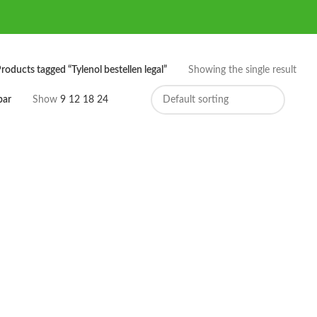
roducts tagged “Tylenol bestellen legal”
Showing the single result
bar
Show
9
12
18
24