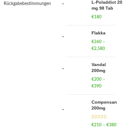
L-Poladdict 20
Rückgabebestimmungen
mg 98 Tab
€
180
Flakka
€
260
–
€
2,580
Price
range:
€260
Vandal
through
200mg
€2,580
€
200
–
€
390
Price
range:
€200
Compensan
through
200mg
€390
€
210
–
€
380
Price
range:
€210