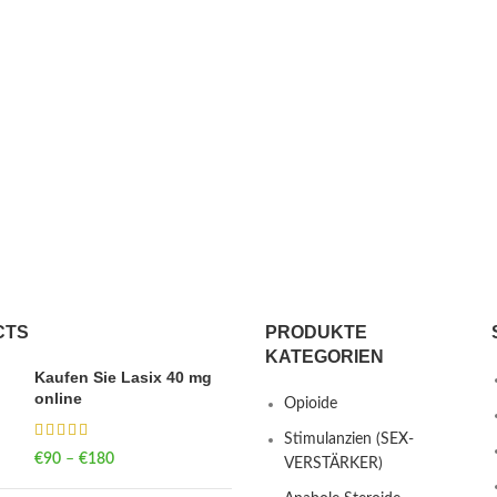
CTS
PRODUKTE
KATEGORIEN
Kaufen Sie Lasix 40 mg
online
Opioide
Stimulanzien (SEX-
€
90
–
€
180
Price range: €90
VERSTÄRKER)
through €180