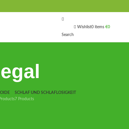
Wishlist
0
items
€
0
Search
legal
IOIDE
SCHLAF UND SCHLAFLOSIGKEIT
Products
7 Products