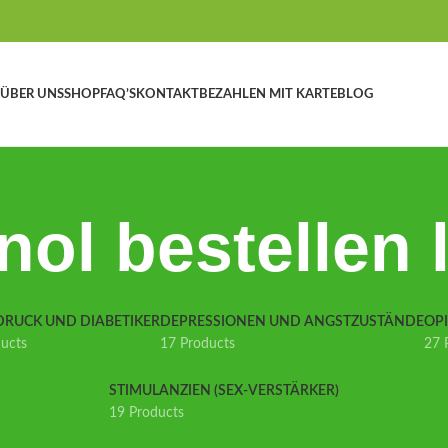
ÜBER UNS
SHOP
FAQ’S
KONTAKT
BEZAHLEN MIT KARTE
BLOG
nol bestellen 
DRUCK UND DIABETIKER
DEPRESSIONEN UND ANGSTZUSTÄNDE
OP
ducts
17 Products
27 
STIMULANZIEN (SEX-VERSTÄRKER)
19 Products