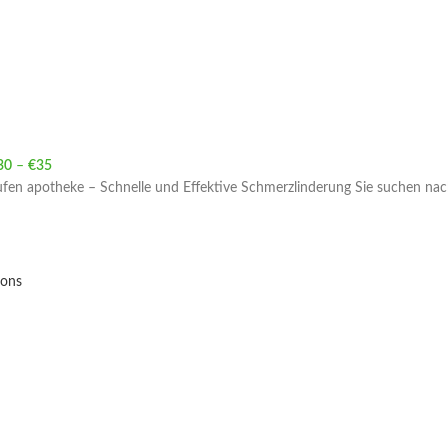
30
–
€
35
Price range: €30 through €35
ufen apotheke – Schnelle und Effektive Schmerzlinderung Sie suchen nac
ions