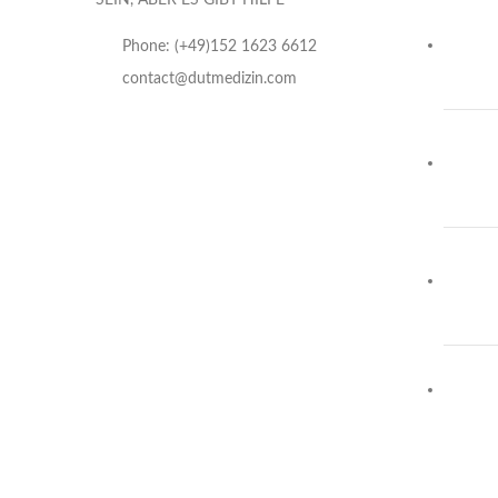
SEIN, ABER ES GIBT HILFE
Phone: (+49)152 1623 6612
contact@dutmedizin.com