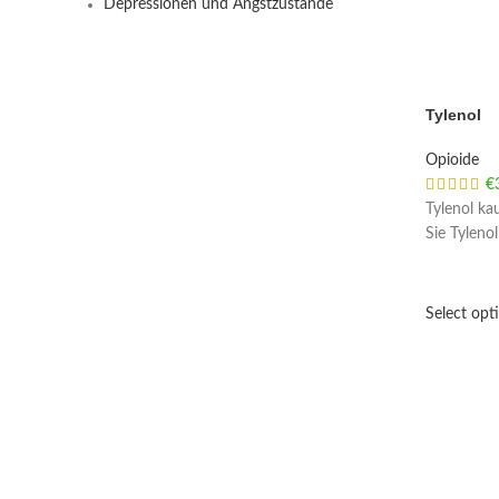
Depressionen und Angstzustände
Tylenol
Opioide
€
Tylenol ka
Sie Tylenol
Select opt