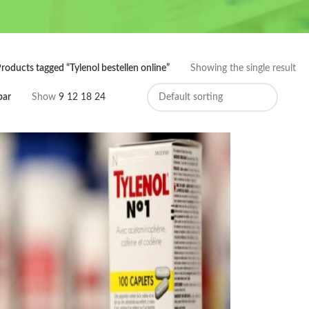
roducts tagged “Tylenol bestellen online”
Showing the single result
bar
Show
9
12
18
24