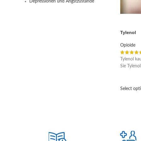
Depressionen und Angstzustände
Tylenol
Opioide
Tylenol ka
Sie Tylenol
Select opt