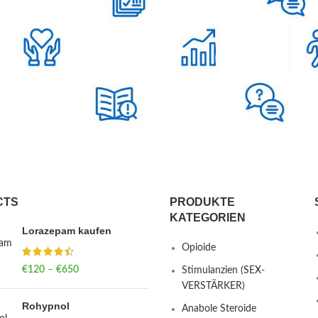
CTS
PRODUKTE
KATEGORIEN
Lorazepam kaufen
Opioide
€
120
–
€
650
Price range: €120
Stimulanzien (SEX-
through €650
VERSTÄRKER)
Rohypnol
Anabole Steroide