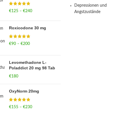
Depressionen und
€
125
–
€
240
Price range: €125
Angstzustände
through €240
Roxicodone 30 mg
€
90
–
€
200
Price range: €90
through €200
Levomethadone L-
Poladdict 20 mg 98 Tab
€
180
OxyNorm 20mg
€
155
–
€
230
Price range: €155
through €230