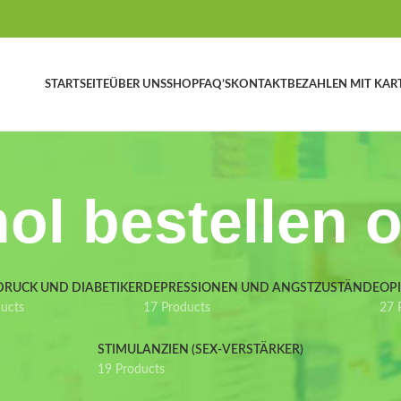
STARTSEITE
ÜBER UNS
SHOP
FAQ’S
KONTAKT
BEZAHLEN MIT KAR
ol bestellen 
DRUCK UND DIABETIKER
DEPRESSIONEN UND ANGSTZUSTÄNDE
OP
ducts
17 Products
27 
STIMULANZIEN (SEX-VERSTÄRKER)
19 Products