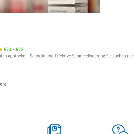
€
30
–
€
35
Price range: €30 through €35
ufen apotheke – Schnelle und Effektive Schmerzlinderung Sie suchen nac
ions