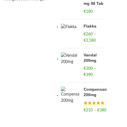
mg 98 Tab
€
180
Flakka
€
260
–
€
2,580
Price
range:
€260
Vandal
through
200mg
€2,580
€
200
–
€
390
Price
range:
€200
Compensan
through
200mg
€390
€
210
–
€
380
Price
range:
€210