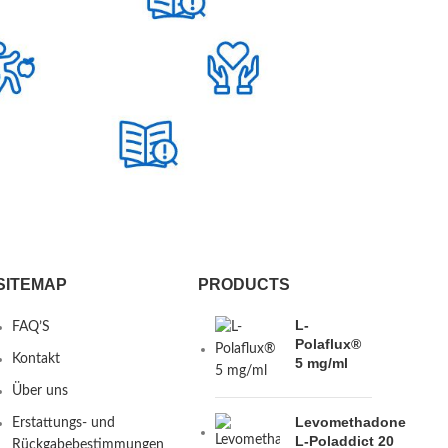
SITEMAP
PRODUCTS
L-
FAQ’S
Polaflux®
Kontakt
5 mg/ml
Über uns
Levomethadone
Erstattungs- und
L-Poladdict 20
Rückgabebestimmungen