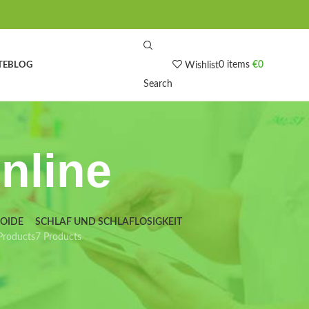
0
items
€
0
TE
BLOG
Wishlist
Search
online
IOIDE
SCHLAF UND SCHLAFLOSIGKEIT
Products
7 Products