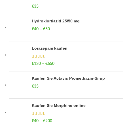
€
35
Hydroklortiazid 25/50 mg
€
40
–
€
50
Price range: €40 through €50
Lorazepam kaufen
€
120
–
€
650
Price range: €120 through €650
Kaufen Sie Actavis Promethazin-Sirup
€
35
Kaufen Sie Morphine online
€
40
–
€
200
Price range: €40 through €200