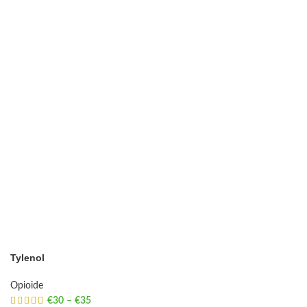
Tylenol
Opioide
€
30
–
€
35
Price range: €30 through €35