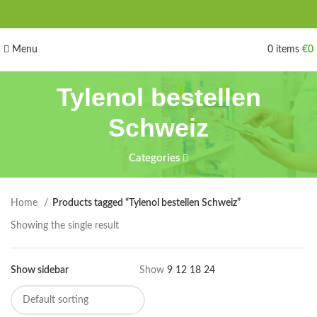
Menu
0
items
€
0
Tylenol bestellen
Schweiz
Categories
Home
Products tagged “Tylenol bestellen Schweiz”
Showing the single result
Show sidebar
Show
9
12
18
24