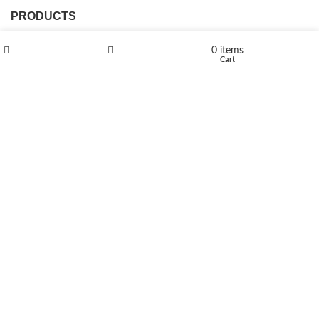
PRODUCTS
L-Polaflux® 5 mg/ml
0
items
Shop
Wishlist
Cart
Levomethadone L-Poladdict 20 mg 98 Tab
€
180
Flakka
€
260
–
€
2,580
Price range: €260 through €2,580
Vandal 200mg
€
200
–
€
390
Price range: €200 through €390
Compensan 200mg