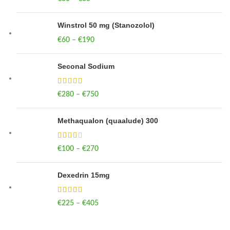
Winstrol 50 mg (Stanozolol)
€
60
–
€
190
Price range: €60 through €190
Seconal Sodium
€
280
–
€
750
Price range: €280 through €750
Methaqualon (quaalude) 300
€
100
–
€
270
Price range: €100 through €270
Dexedrin 15mg
€
225
–
€
405
Price range: €225 through €405