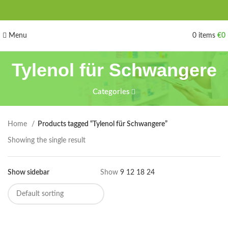
Menu
0
items
€
0
Tylenol für Schwangere
Categories
Home
Products tagged “Tylenol für Schwangere”
Showing the single result
Show sidebar
Show
9
12
18
24