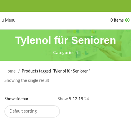
Menu
0
items
€
0
Tylenol für Senioren
Categories
Home
Products tagged “Tylenol für Senioren”
Showing the single result
Show sidebar
Show
9
12
18
24