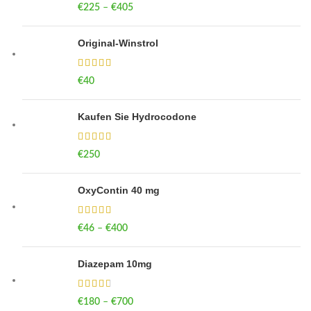
€
225
–
€
405
Price range: €225 through €405
Original-Winstrol
€
40
Kaufen Sie Hydrocodone
€
250
OxyContin 40 mg
€
46
–
€
400
Price range: €46 through €400
Diazepam 10mg
€
180
–
€
700
Price range: €180 through €700