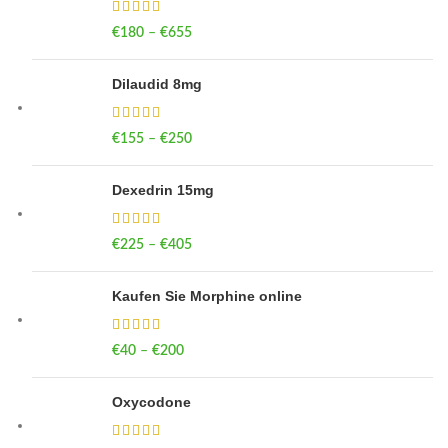
€
180
–
€
655
Price range: €180 through €655
Dilaudid 8mg
€
155
–
€
250
Price range: €155 through €250
Dexedrin 15mg
€
225
–
€
405
Price range: €225 through €405
Kaufen Sie Morphine online
€
40
–
€
200
Price range: €40 through €200
Oxycodone