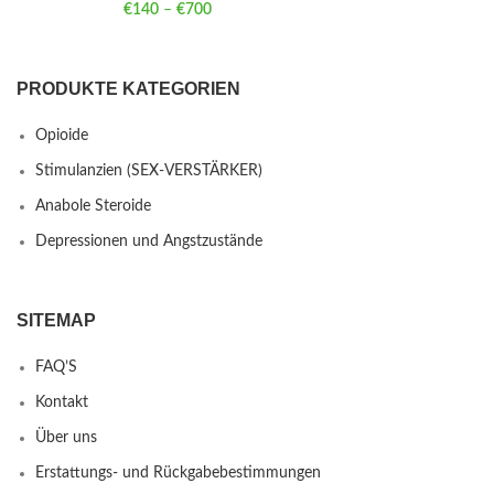
€
140
–
€
700
Price range: €140 through €700
PRODUKTE KATEGORIEN
Opioide
Stimulanzien (SEX-VERSTÄRKER)
Anabole Steroide
Depressionen und Angstzustände
SITEMAP
FAQ’S
Kontakt
Über uns
Erstattungs- und Rückgabebestimmungen