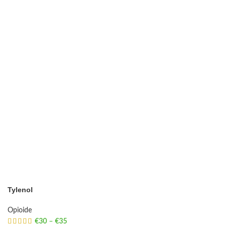
Tylenol
Opioide
€
30
–
€
35
Price range: €30 through €35