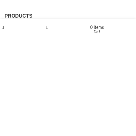
PRODUCTS
0
items
L-Polaflux® 5 mg/ml
Shop
Wishlist
Cart
Levomethadone L-Poladdict 20 mg 98 Tab
€
180
Flakka
€
260
–
€
2,580
Price range: €260 through €2,580
Vandal 200mg
€
200
–
€
390
Price range: €200 through €390
Compensan 200mg