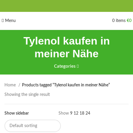
Menu
0
items
€
0
Tylenol kaufen in
meiner Nähe
Categories
Home
Products tagged “Tylenol kaufen in meiner Nähe”
Showing the single result
Show sidebar
Show
9
12
18
24