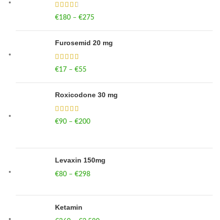
€
180
–
€
275
Price range: €180 through €275
Furosemid 20 mg
€
17
–
€
55
Price range: €17 through €55
Roxicodone 30 mg
€
90
–
€
200
Price range: €90 through €200
Levaxin 150mg
€
80
–
€
298
Price range: €80 through €298
Ketamin