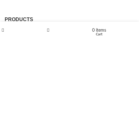
PRODUCTS
0
items
L-Polaflux® 5 mg/ml
Shop
Wishlist
Cart
Levomethadone L-Poladdict 20 mg 98 Tab
€
180
Flakka
€
260
–
€
2,580
Price range: €260 through €2,580
Vandal 200mg
€
200
–
€
390
Price range: €200 through €390