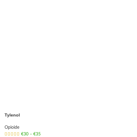
Tylenol
Opioide
€
30
–
€
35
Price range: €30 through €35