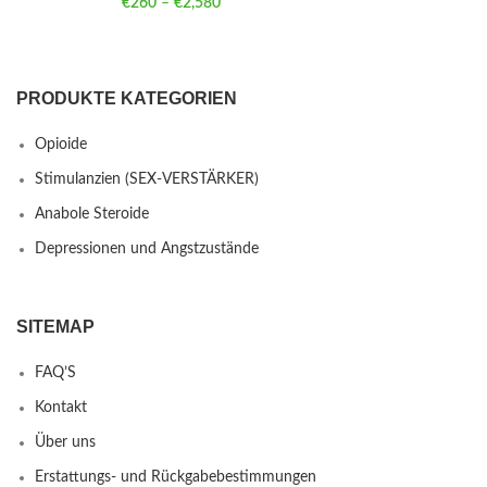
€
260
–
€
2,580
Price range: €260 through €2,580
PRODUKTE KATEGORIEN
Opioide
Stimulanzien (SEX-VERSTÄRKER)
Anabole Steroide
Depressionen und Angstzustände
SITEMAP
FAQ’S
Kontakt
Über uns
Erstattungs- und Rückgabebestimmungen