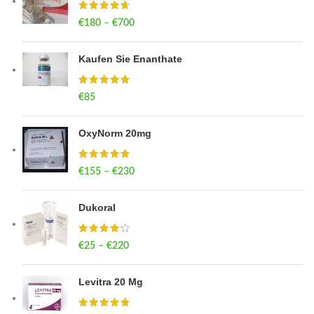
€
180
–
€
700
Price range: €180 through €700
Kaufen Sie Enanthate
€
85
OxyNorm 20mg
€
155
–
€
230
Price range: €155 through €230
Dukoral
€
25
–
€
220
Price range: €25 through €220
Levitra 20 Mg