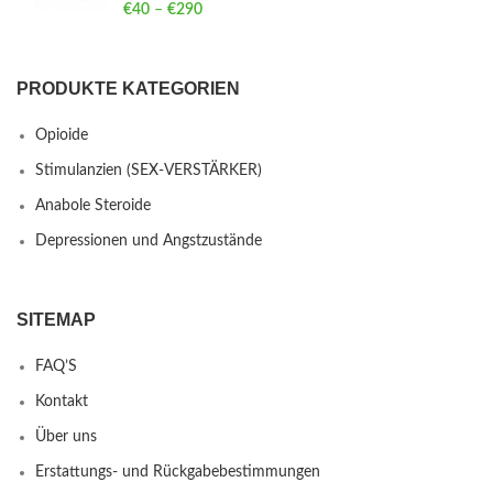
€
40
–
€
290
Price range: €40 through €290
PRODUKTE KATEGORIEN
Opioide
Stimulanzien (SEX-VERSTÄRKER)
Anabole Steroide
Depressionen und Angstzustände
SITEMAP
FAQ’S
Kontakt
Über uns
Erstattungs- und Rückgabebestimmungen