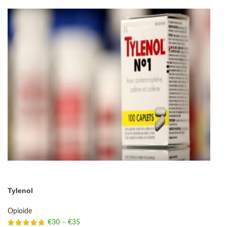
Tylenol
Opioide
€
30
–
€
35
Price range: €30 through €35