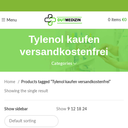
0
items
€
0
Menu
Tylenol kaufen
versandkostenfrei
Categories
Home
Products tagged “Tylenol kaufen versandkostenfrei”
Showing the single result
Show sidebar
Show
9
12
18
24