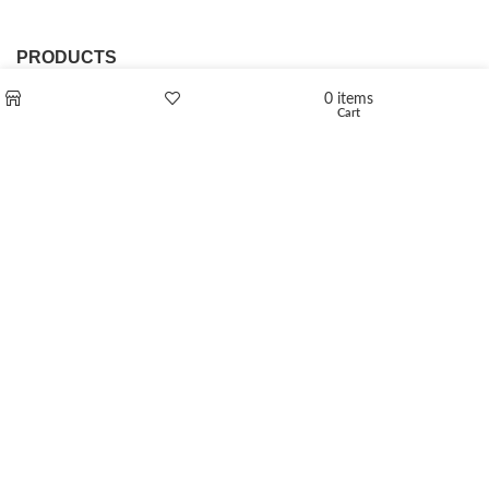
PRODUCTS
0
items
L-Polaflux® 5 mg/ml
Cart
Shop
Wishlist
Levomethadone L-Poladdict 20 mg 98 Tab
€
180
Flakka
€
260
–
€
2,580
Price range: €260 through €2,580
Vandal 200mg
€
200
–
€
390
Price range: €200 through €390
Compensan 200mg