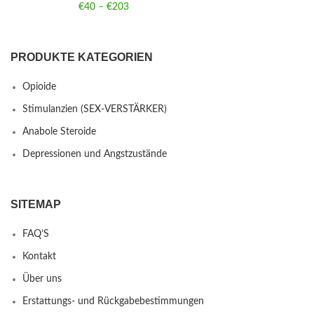
€
40
–
€
203
Price range: €40 through €203
PRODUKTE KATEGORIEN
Opioide
Stimulanzien (SEX-VERSTÄRKER)
Anabole Steroide
Depressionen und Angstzustände
SITEMAP
FAQ’S
Kontakt
Über uns
Erstattungs- und Rückgabebestimmungen