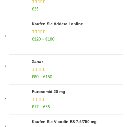
€
35
Kaufen Sie Adderall online
€
120
–
€
180
Price range: €120 through €180
Xanax
€
80
–
€
150
Price range: €80 through €150
Furosemid 20 mg
€
17
–
€
55
Price range: €17 through €55
Kaufen Sie Vicodin ES 7.5/750 mg