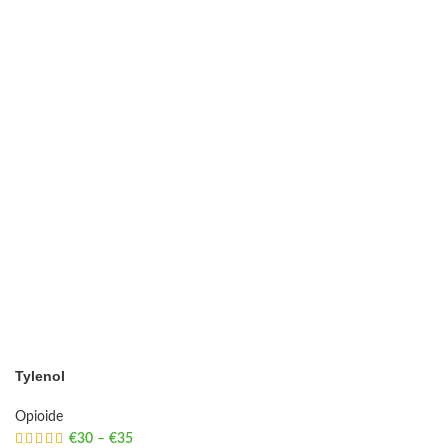
Tylenol
Opioide
€
30
–
€
35
Price range: €30 through €35