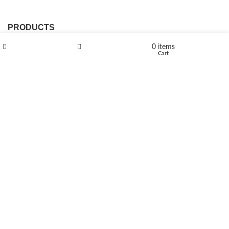
PRODUCTS
0
items
L-Polaflux® 5 mg/ml
Shop
Wishlist
Cart
Levomethadone L-Poladdict 20 mg 98 Tab
€
180
Flakka
€
260
–
€
2,580
Price range: €260 through €2,580
Vandal 200mg
€
200
–
€
390
Price range: €200 through €390
Compensan 200mg