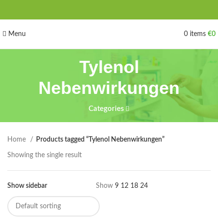
Menu
0
items
€
0
Tylenol
Nebenwirkungen
Categories
Home
Products tagged “Tylenol Nebenwirkungen”
Showing the single result
Show sidebar
Show
9
12
18
24