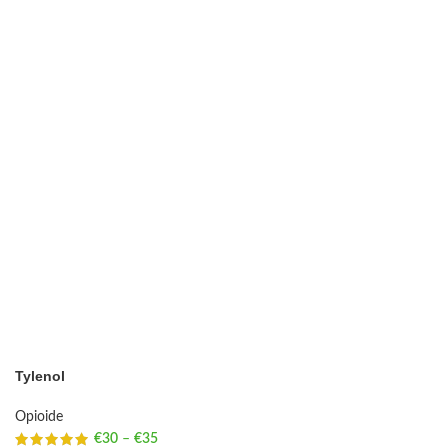
Tylenol
Opioide
€
30
–
€
35
Price range: €30 through €35