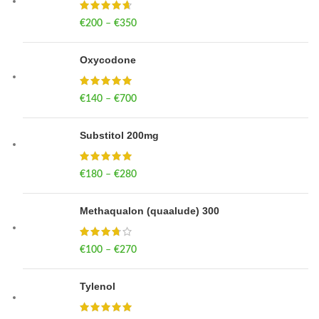
€
200
–
€
350
Price range: €200 through €350
Oxycodone
€
140
–
€
700
Price range: €140 through €700
Substitol 200mg
€
180
–
€
280
Price range: €180 through €280
Methaqualon (quaalude) 300
€
100
–
€
270
Price range: €100 through €270
Tylenol