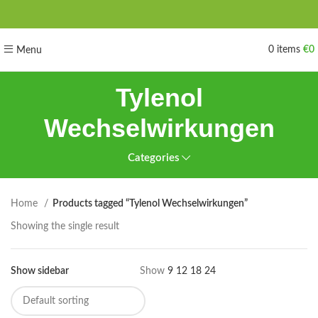
0
items
€
0
Menu
Tylenol
Wechselwirkungen
Categories
Home
Products tagged “Tylenol Wechselwirkungen”
Showing the single result
Show sidebar
Show
9
12
18
24