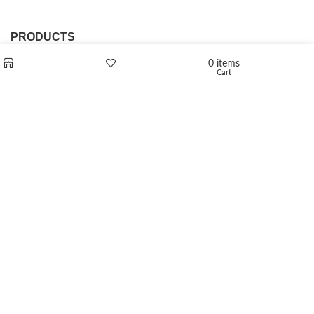
PRODUCTS
0
items
L-Polaflux® 5 mg/ml
Cart
Shop
Wishlist
Levomethadone L-Poladdict 20 mg 98 Tab
€
180
Flakka
€
260
–
€
2,580
Price range: €260 through €2,580
Vandal 200mg
€
200
–
€
390
Price range: €200 through €390
Compensan 200mg