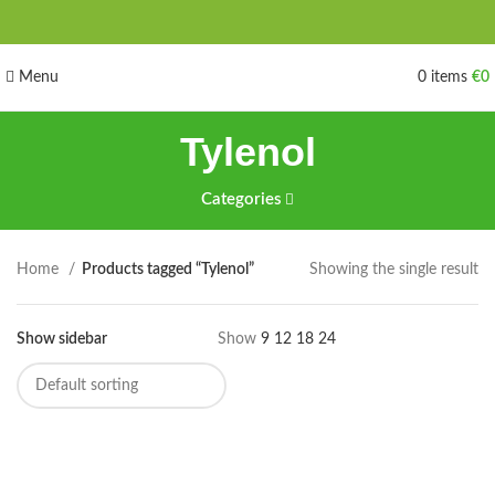
Menu
0
items
€
0
Tylenol
Categories
Home
Products tagged “Tylenol”
Showing the single result
Show sidebar
Show
9
12
18
24