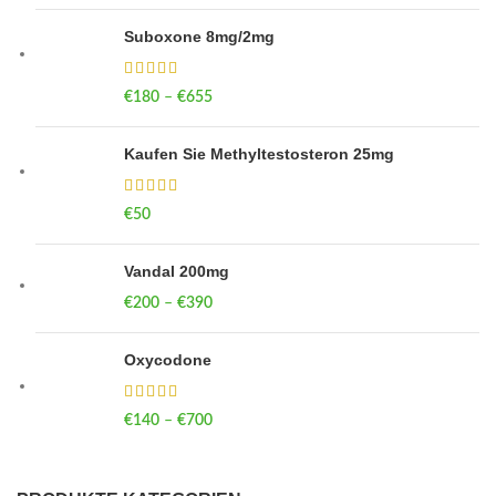
Suboxone 8mg/2mg
€
180
–
€
655
Price range: €180 through €655
Kaufen Sie Methyltestosteron 25mg
€
50
Vandal 200mg
€
200
–
€
390
Price range: €200 through €390
Oxycodone
€
140
–
€
700
Price range: €140 through €700