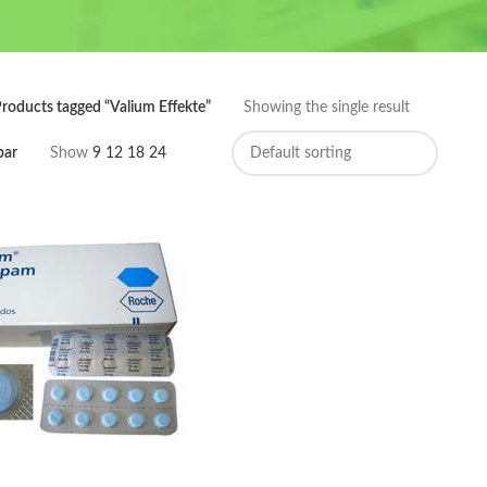
roducts tagged “Valium Effekte”
Showing the single result
bar
Show
9
12
18
24