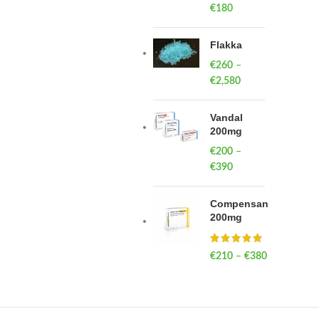
€
180
Flakka
€
260
–
€
2,580
Price
range:
€260
Vandal
through
200mg
€2,580
€
200
–
€
390
Price
range:
€200
Compensan
through
200mg
€390
€
210
–
€
380
Price
range:
€210
through