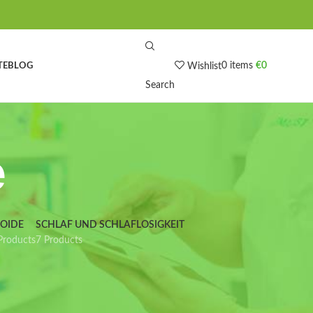
0
items
€
0
TE
BLOG
Wishlist
Search
e
IOIDE
SCHLAF UND SCHLAFLOSIGKEIT
Products
7 Products