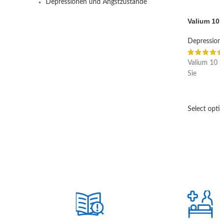
Depressionen und Angstzustände
Valium 1
Depressio
Valium 10 
Sie
Select opt