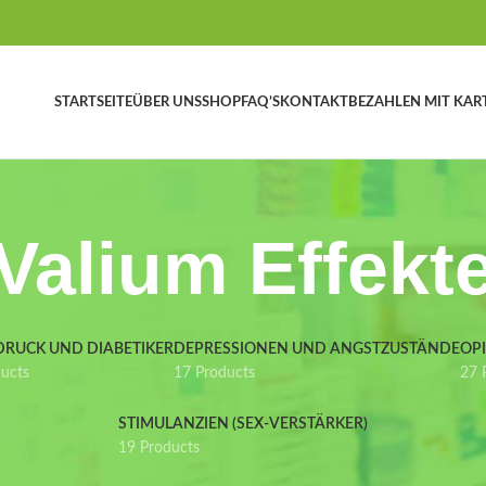
STARTSEITE
ÜBER UNS
SHOP
FAQ’S
KONTAKT
BEZAHLEN MIT KAR
Valium Effekt
DRUCK UND DIABETIKER
DEPRESSIONEN UND ANGSTZUSTÄNDE
OP
ducts
17 Products
27 
STIMULANZIEN (SEX-VERSTÄRKER)
19 Products