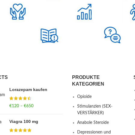
CTS
PRODUKTE
KATEGORIEN
Lorazepam kaufen
Opioide
€
120
–
€
650
Price range: €120
Stimulanzien (SEX-
through €650
VERSTÄRKER)
Viagra 100 mg
Anabole Steroide
Depressionen und