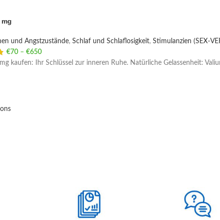
0 mg
nen und Angstzustände
,
Schlaf und Schlaflosigkeit
,
Stimulanzien (SEX-V
€
70
–
€
650
Price range: €70 through €650
mg kaufen: Ihr Schlüssel zur inneren Ruhe. Natürliche Gelassenheit: Va
ions