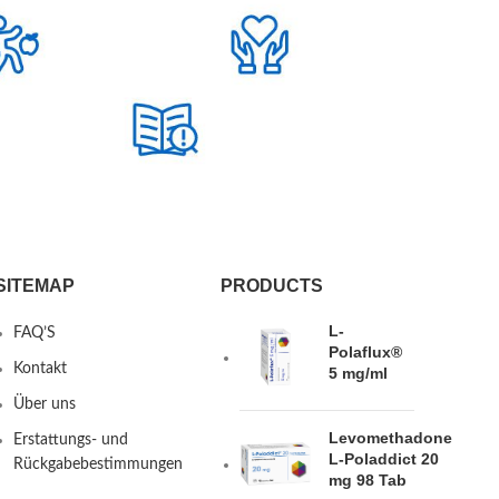
SITEMAP
PRODUCTS
L-
FAQ’S
Polaflux®
Kontakt
5 mg/ml
Über uns
Levomethadone
Erstattungs- und
L-Poladdict 20
Rückgabebestimmungen
mg 98 Tab