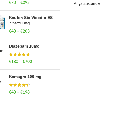
€
70
–
€
395
Price range: €70
Angstzustände
through €395
Kaufen Sie Vicodin ES
7.5/750 mg
€
40
–
€
203
Price range: €40
through €203
Diazepam 10mg
€
180
–
€
700
Price range: €180
through €700
Kamagra 100 mg
€
40
–
€
198
Price range: €40
through €198