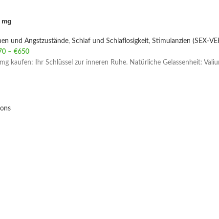
0 mg
nen und Angstzustände
,
Schlaf und Schlaflosigkeit
,
Stimulanzien (SEX-V
70
–
€
650
Price range: €70 through €650
mg kaufen: Ihr Schlüssel zur inneren Ruhe. Natürliche Gelassenheit: Va
ions