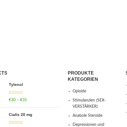
CTS
PRODUKTE
KATEGORIEN
Tylenol
Opioide
€
30
–
€
35
Price range: €30
Stimulanzien (SEX-
through €35
VERSTÄRKER)
Cialis 20 mg
Anabole Steroide
Depressionen und