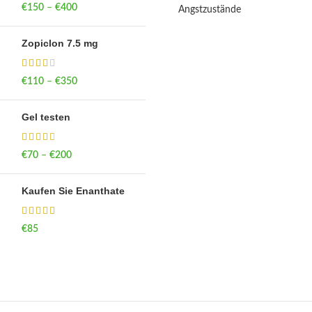
€
150
–
€
400
Price range: €150
Angstzustände
through €400
Zopiclon 7.5 mg
€
110
–
€
350
Price range: €110
through €350
Gel testen
€
70
–
€
200
Price range: €70
through €200
Kaufen Sie Enanthate
€
85