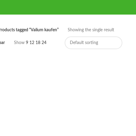
roducts tagged “Valium kaufen”
Showing the single result
bar
Show
9
12
18
24