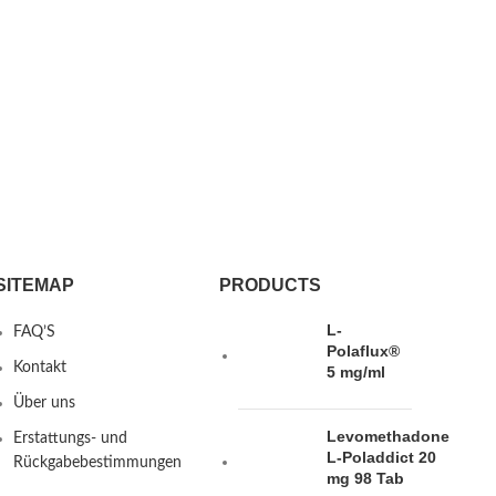
SITEMAP
PRODUCTS
L-
FAQ’S
Polaflux®
Kontakt
5 mg/ml
Über uns
Levomethadone
Erstattungs- und
L-Poladdict 20
Rückgabebestimmungen
mg 98 Tab