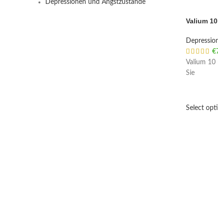
Depressionen und Angstzustände
Valium 1
Depressio
€
Valium 10 
Sie
Select opt