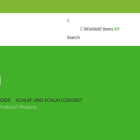
Wishlist
0
items
€
0
Search
n
IOIDE
SCHLAF UND SCHLAFLOSIGKEIT
Products
7 Products