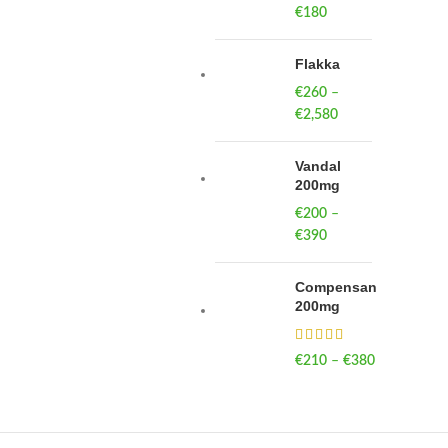
€
180
Flakka
€
260
–
€
2,580
Price
range:
€260
Vandal
through
200mg
€2,580
€
200
–
€
390
Price
range:
€200
Compensan
through
200mg
€390
€
210
–
€
380
Price
range:
€210
through