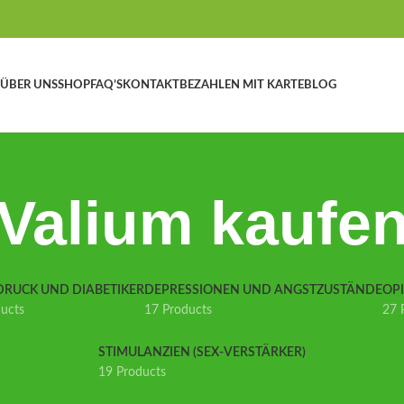
ÜBER UNS
SHOP
FAQ’S
KONTAKT
BEZAHLEN MIT KARTE
BLOG
Valium kaufe
DRUCK UND DIABETIKER
DEPRESSIONEN UND ANGSTZUSTÄNDE
OP
ducts
17 Products
27 
STIMULANZIEN (SEX-VERSTÄRKER)
19 Products