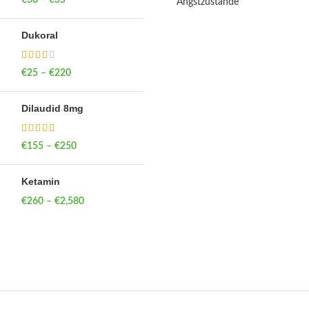
Angstzustände
through €35
Dukoral
€
25
–
€
220
Price range: €25
through €220
Dilaudid 8mg
€
155
–
€
250
Price range: €155
through €250
Ketamin
€
260
–
€
2,580
Price range:
€260 through
€2,580