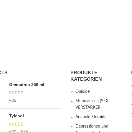
CTS
PRODUKTE
KATEGORIEN
Omnadren 250 ml
Opioide
€
35
Stimulanzien (SEX-
VERSTÄRKER)
Tylenol
Anabole Steroide
Depressionen und
€
30
–
€
35
Price range: €30