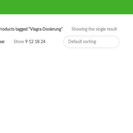
roducts tagged “Viagra Dosierung”
Showing the single result
bar
Show
9
12
18
24