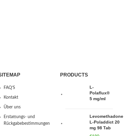
SITEMAP
PRODUCTS
L-
FAQ’S
Polaflux®
Kontakt
5 mg/ml
Über uns
Levomethadone
Erstattungs- und
L-Poladdict 20
Rückgabebestimmungen
mg 98 Tab