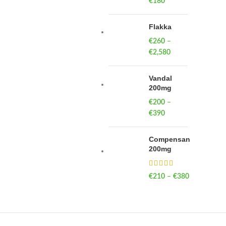
€
180
Flakka
€
260
–
€
2,580
Price
range:
€260
Vandal
through
200mg
€2,580
€
200
–
€
390
Price
range:
€200
Compensan
through
200mg
€390
€
210
–
€
380
Price
range:
€210
through
€380