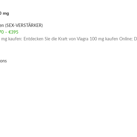
0 mg
ien (SEX-VERSTÄRKER)
70
–
€
395
Price range: €70 through €395
 mg kaufen: Entdecken Sie die Kraft von Viagra 100 mg kaufen Online; Die
ions