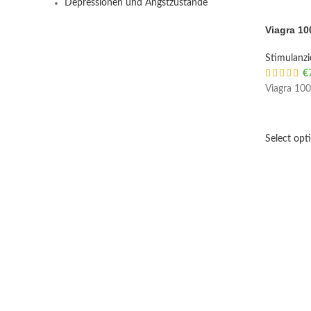
Depressionen und Angstzustände
Viagra 10
Stimulanz
€
Viagra 100
Select opt