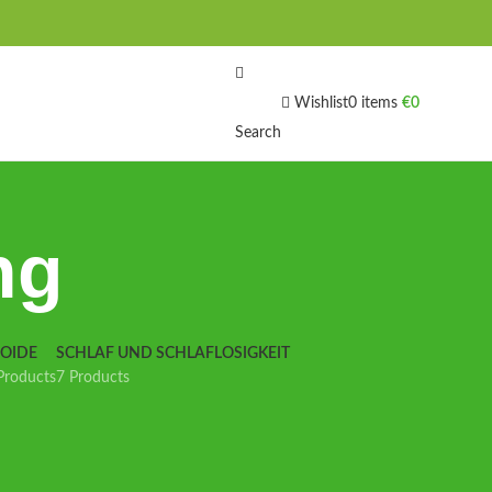
Wishlist
0
items
€
0
Search
ng
IOIDE
SCHLAF UND SCHLAFLOSIGKEIT
Products
7 Products