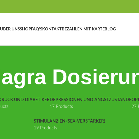
ÜBER UNS
SHOP
FAQ’S
KONTAKT
BEZAHLEN MIT KARTE
BLOG
iagra Dosieru
DRUCK UND DIABETIKER
DEPRESSIONEN UND ANGSTZUSTÄNDE
OP
ducts
17 Products
27 
STIMULANZIEN (SEX-VERSTÄRKER)
19 Products