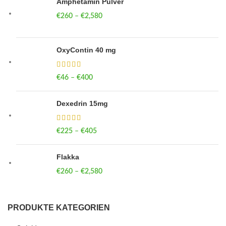
Amphetamin Pulver
€
260
–
€
2,580
Price range: €260 through €2,580
OxyContin 40 mg
€
46
–
€
400
Price range: €46 through €400
Dexedrin 15mg
€
225
–
€
405
Price range: €225 through €405
Flakka
€
260
–
€
2,580
Price range: €260 through €2,580
PRODUKTE KATEGORIEN