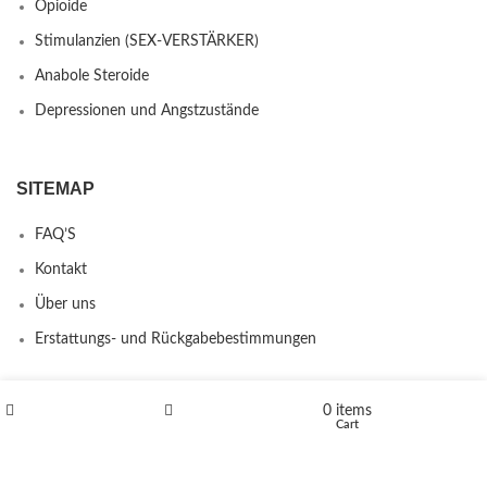
Opioide
Stimulanzien (SEX-VERSTÄRKER)
Anabole Steroide
Depressionen und Angstzustände
SITEMAP
FAQ’S
Kontakt
Über uns
Erstattungs- und Rückgabebestimmungen
0
items
PRODUCTS
Shop
Wishlist
Cart
L-Polaflux® 5 mg/ml