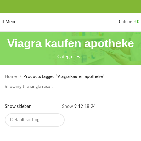
Menu
0
items
€
0
Viagra kaufen apotheke
Categories
Home
Products tagged “Viagra kaufen apotheke”
Showing the single result
Show sidebar
Show
9
12
18
24