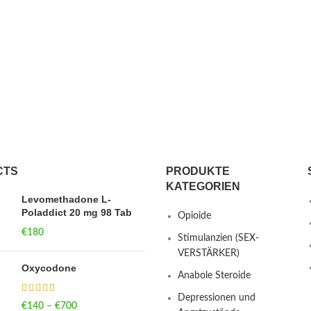
CTS
PRODUKTE
KATEGORIEN
Levomethadone L-
Poladdict 20 mg 98 Tab
Opioide
€
180
Stimulanzien (SEX-
VERSTÄRKER)
Oxycodone
Anabole Steroide
Depressionen und
€
140
–
€
700
Price range: €140