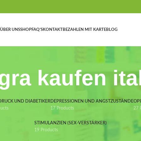
ÜBER UNS
SHOP
FAQ’S
KONTAKT
BEZAHLEN MIT KARTE
BLOG
gra kaufen ita
DRUCK UND DIABETIKER
DEPRESSIONEN UND ANGSTZUSTÄNDE
OP
ducts
17 Products
27 
STIMULANZIEN (SEX-VERSTÄRKER)
19 Products