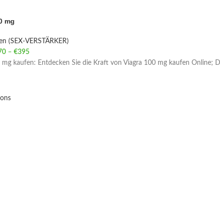
0 mg
ien (SEX-VERSTÄRKER)
70
–
€
395
Price range: €70 through €395
 mg kaufen: Entdecken Sie die Kraft von Viagra 100 mg kaufen Online; Die
ions