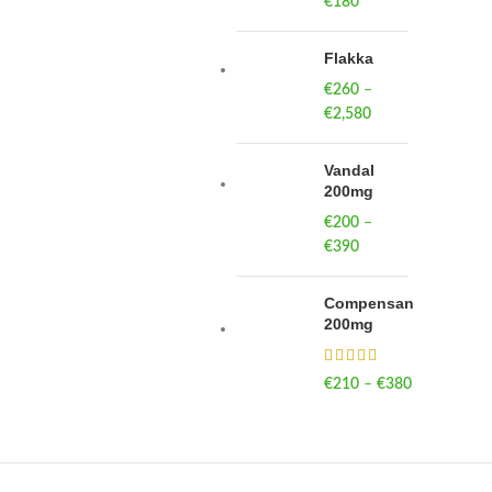
€
180
Flakka
€
260
–
€
2,580
Price
range:
€260
Vandal
through
200mg
€2,580
€
200
–
€
390
Price
range:
€200
Compensan
through
200mg
€390
€
210
–
€
380
Price
range:
€210
through
€380