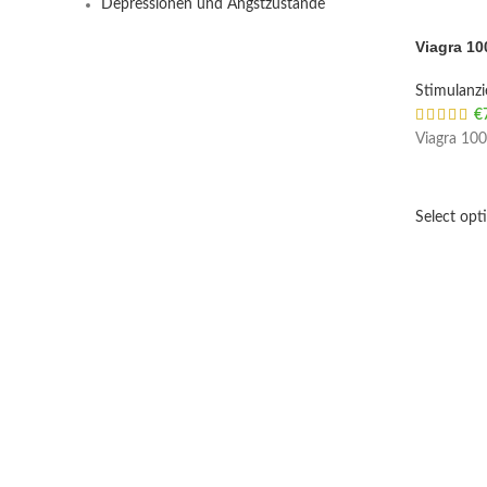
Depressionen und Angstzustände
Viagra 10
Stimulanz
€
Viagra 100
Select opt