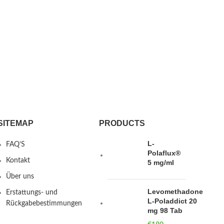
SITEMAP
PRODUCTS
L-
FAQ’S
Polaflux®
Kontakt
5 mg/ml
Über uns
Levomethadone
Erstattungs- und
L-Poladdict 20
Rückgabebestimmungen
mg 98 Tab