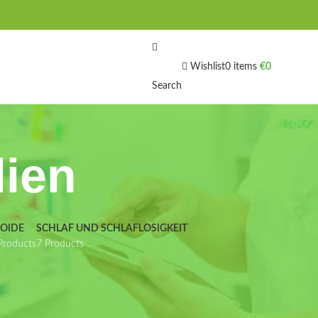
Wishlist
0
items
€
0
Search
lien
IOIDE
SCHLAF UND SCHLAFLOSIGKEIT
Products
7 Products