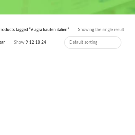
roducts tagged “Viagra kaufen italien”
Showing the single result
bar
Show
9
12
18
24