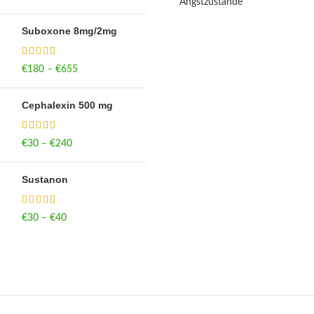
Angstzustände
through €700
Suboxone 8mg/2mg
€
180
–
€
655
Price range: €180
through €655
Cephalexin 500 mg
€
30
–
€
240
Price range: €30
through €240
Sustanon
€
30
–
€
40
Price range: €30
through €40