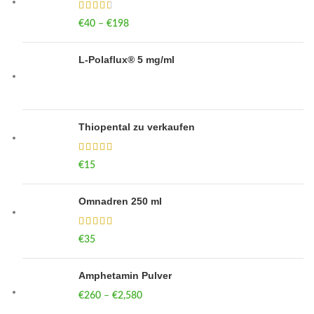
€
40
–
€
198
Price range: €40 through €198
L-Polaflux® 5 mg/ml
Thiopental zu verkaufen
€
15
Omnadren 250 ml
€
35
Amphetamin Pulver
€
260
–
€
2,580
Price range: €260 through €2,580