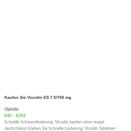
Kaufen Sie Vicodin ES 7.5/750 mg
Opioide
€
40
–
€
203
Price range: €40 through €203
Schnelle Schmerzlinderung :Vicodin kaufen ohne rezept
deutschland Erleben Sie Schnelle Linderung: Vicodin Tabletten