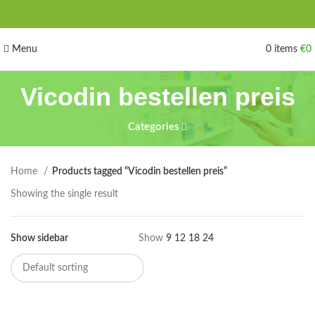
Menu
0
items
€
0
Vicodin bestellen preis
Categories
Home
Products tagged “Vicodin bestellen preis”
Showing the single result
Show sidebar
Show
9
12
18
24