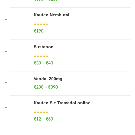
Kaufen Nembutal
€
190
Sustanon
€
30
–
€
40
Price range: €30 through €40
Vandal 200mg
€
200
–
€
390
Price range: €200 through €390
Kaufen Sie Tramadol online
€
12
–
€
60
Price range: €12 through €60