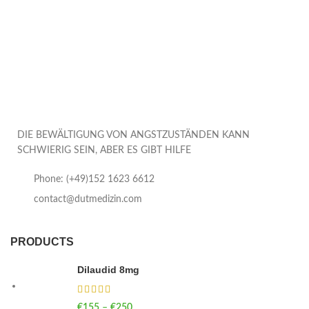
DIE BEWÄLTIGUNG VON ANGSTZUSTÄNDEN KANN
SCHWIERIG SEIN, ABER ES GIBT HILFE
Phone: (+49)152 1623 6612
contact@dutmedizin.com
PRODUCTS
Dilaudid 8mg
€
155
–
€
250
Price range: €155 through €250