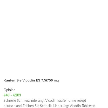
Kaufen Sie Vicodin ES 7.5/750 mg
Opioide
€
40
–
€
203
Price range: €40 through €203
Schnelle Schmerzlinderung :Vicodin kaufen ohne rezept
deutschland Erleben Sie Schnelle Linderung: Vicodin Tabletten