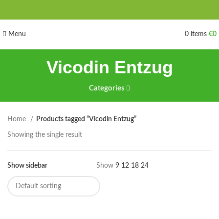
Menu
0
items
€
0
Vicodin Entzug
Categories
Home
Products tagged “Vicodin Entzug”
Showing the single result
Show sidebar
Show
9
12
18
24