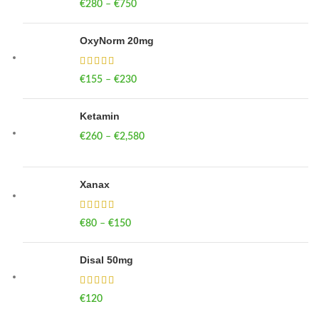
€
280
–
€
750
Price range: €280 through €750
OxyNorm 20mg
€
155
–
€
230
Price range: €155 through €230
Ketamin
€
260
–
€
2,580
Price range: €260 through €2,580
Xanax
€
80
–
€
150
Price range: €80 through €150
Disal 50mg
€
120