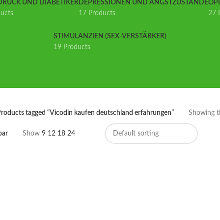
DRUCK UND DIABETIKER
DEPRESSIONEN UND ANGSTZUSTÄNDE
OP
ducts
17 Products
27 
STIMULANZIEN (SEX-VERSTÄRKER)
19 Products
roducts tagged “Vicodin kaufen deutschland erfahrungen”
Showing th
bar
Show
9
12
18
24