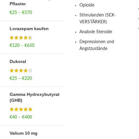
Pflaster
Opioide
€
25
–
€
570
Price range: €25
Stimulanzien (SEX-
through €570
VERSTÄRKER)
Lorazepam kaufen
Anabole Steroide
Depressionen und
€
120
–
€
650
Price range: €120
Angstzustände
through €650
Dukoral
€
25
–
€
220
Price range: €25
through €220
Gamma Hydroxybutyrat
(GHB)
€
40
–
€
400
Price range: €40
through €400
Valium 10 mg