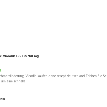
e Vicodin ES 7.5/750 mg
3
Price range: €40 through €203
chmerzlinderung :Vicodin kaufen ohne rezept deutschland Erleben Sie Sch
, um eine schnelle
ions