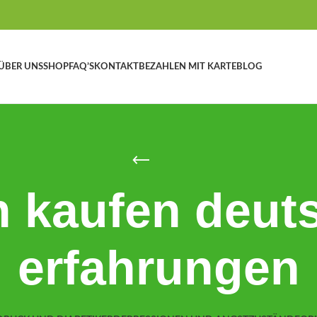
ÜBER UNS
SHOP
FAQ’S
KONTAKT
BEZAHLEN MIT KARTE
BLOG
n kaufen deut
erfahrungen