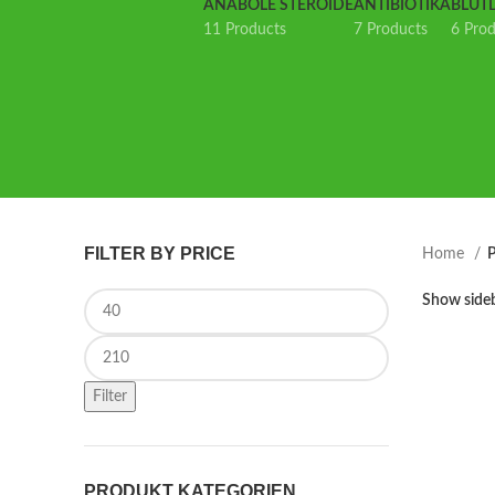
ANABOLE STEROIDE
ANTIBIOTIKA
BLUT
11 Products
7 Products
6 Pro
FILTER BY PRICE
Home
P
Min price
Show side
Max price
Filter
PRODUKT KATEGORIEN