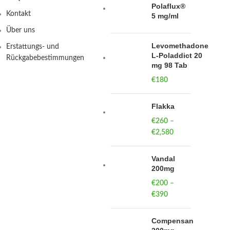
Polaflux®
Kontakt
5 mg/ml
Über uns
Levomethadone
Erstattungs- und
L-Poladdict 20
Rückgabebestimmungen
mg 98 Tab
€
180
Flakka
€
260
–
€
2,580
Price
range:
€260
Vandal
through
200mg
€2,580
€
200
–
€
390
Price
range:
€200
Compensan
through