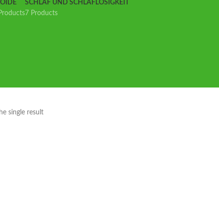
IOIDE
SCHLAF UND SCHLAFLOSIGKEIT
Products
7 Products
e single result