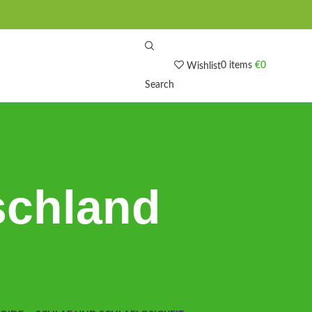
0
items
€
0
Wishlist
Search
schland