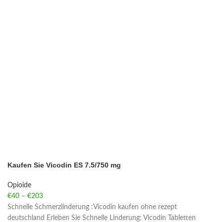
Kaufen Sie Vicodin ES 7.5/750 mg
Opioide
€
40
–
€
203
Price range: €40 through €203
Schnelle Schmerzlinderung :Vicodin kaufen ohne rezept
deutschland Erleben Sie Schnelle Linderung: Vicodin Tabletten