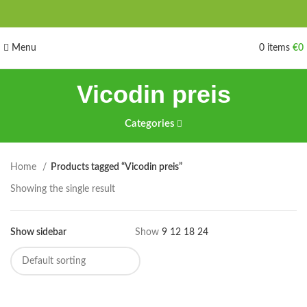
Menu
0
items
€
0
Vicodin preis
Categories
Home
Products tagged “Vicodin preis”
Showing the single result
Show sidebar
Show
9
12
18
24