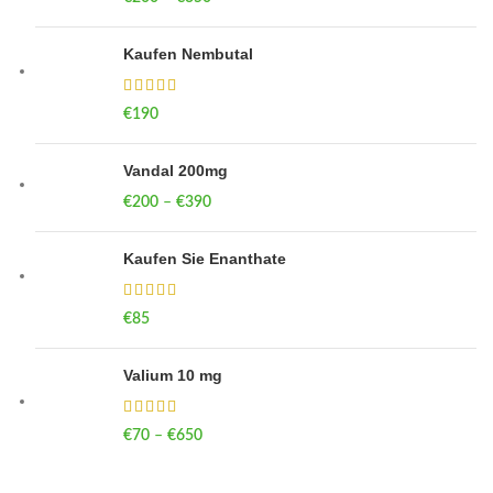
Kaufen Nembutal
€
190
Vandal 200mg
€
200
–
€
390
Price range: €200 through €390
Kaufen Sie Enanthate
€
85
Valium 10 mg
€
70
–
€
650
Price range: €70 through €650