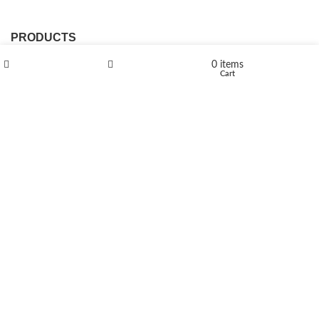
PRODUCTS
0
items
L-Polaflux® 5 mg/ml
Shop
Wishlist
Cart
Levomethadone L-Poladdict 20 mg 98 Tab
€
180
Flakka
€
260
–
€
2,580
Price range: €260 through €2,580
Vandal 200mg
€
200
–
€
390
Price range: €200 through €390
Compensan 200mg