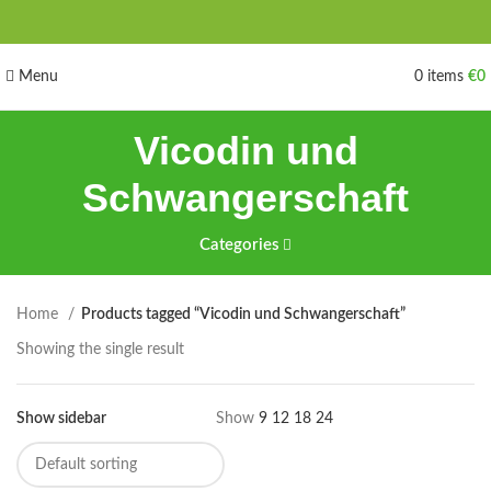
Menu
0
items
€
0
Vicodin und
Schwangerschaft
Categories
Home
Products tagged “Vicodin und Schwangerschaft”
Showing the single result
Show sidebar
Show
9
12
18
24