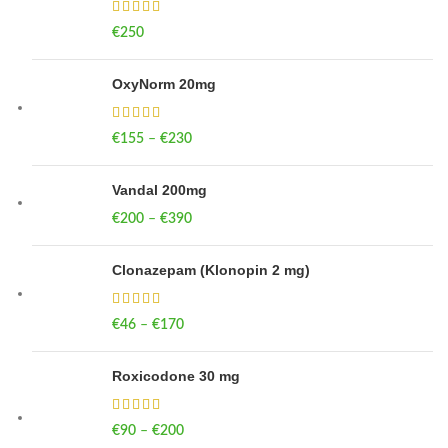
€
250
OxyNorm 20mg
€
155
–
€
230
Price range: €155 through €230
Vandal 200mg
€
200
–
€
390
Price range: €200 through €390
Clonazepam (Klonopin 2 mg)
€
46
–
€
170
Price range: €46 through €170
Roxicodone 30 mg
€
90
–
€
200
Price range: €90 through €200