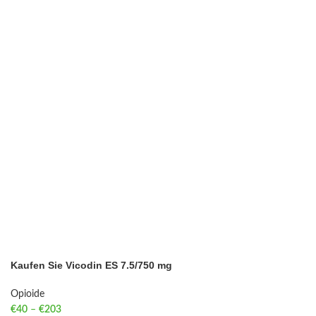
Kaufen Sie Vicodin ES 7.5/750 mg
Opioide
€
40
–
€
203
Price range: €40 through €203