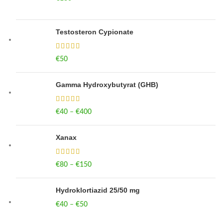
Testosteron Cypionate
€
50
Gamma Hydroxybutyrat (GHB)
€
40
–
€
400
Price range: €40 through €400
Xanax
€
80
–
€
150
Price range: €80 through €150
Hydroklortiazid 25/50 mg
€
40
–
€
50
Price range: €40 through €50