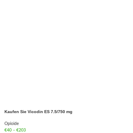
Kaufen Sie Vicodin ES 7.5/750 mg
Opioide
€
40
–
€
203
Price range: €40 through €203