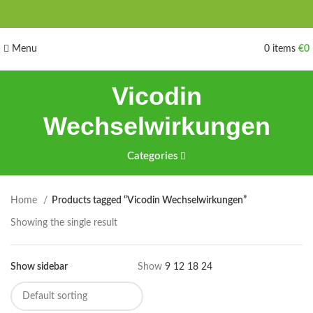
Menu
0
items
€
0
Vicodin
Wechselwirkungen
Categories
Home
Products tagged “Vicodin Wechselwirkungen”
Showing the single result
Show sidebar
Show
9
12
18
24