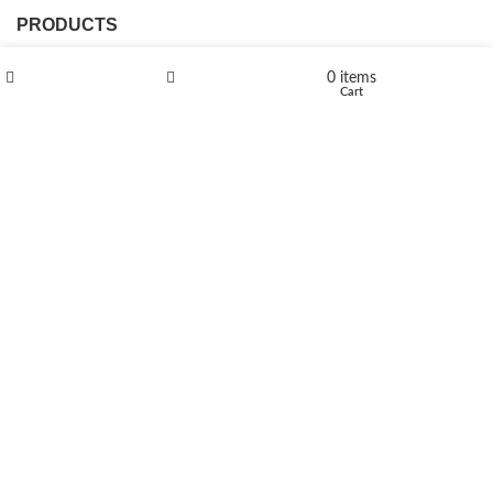
PRODUCTS
L-Polaflux® 5 mg/ml
0
items
Shop
Wishlist
Cart
Levomethadone L-Poladdict 20 mg 98 Tab
€
180
Flakka
€
260
–
€
2,580
Price range: €260 through €2,580
Vandal 200mg
€
200
–
€
390
Price range: €200 through €390
Compensan 200mg