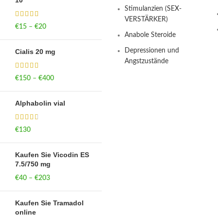
10
Stimulanzien (SEX-
VERSTÄRKER)
€
15
–
€
20
Price range: €15
Anabole Steroide
through €20
Depressionen und
Cialis 20 mg
Angstzustände
€
150
–
€
400
Price range: €150
through €400
Alphabolin vial
€
130
Kaufen Sie Vicodin ES
7.5/750 mg
€
40
–
€
203
Price range: €40
through €203
Kaufen Sie Tramadol
online