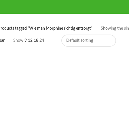
roducts tagged “Wie man Morphine richtig entsorgt”
Showing the sing
bar
Show
9
12
18
24