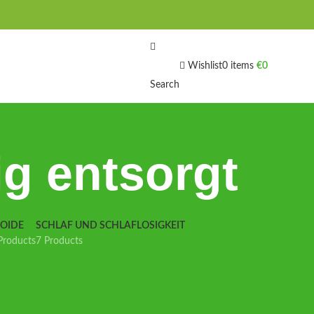
Wishlist
0
items
€
0
Search
g entsorgt
IOIDE
SCHLAF UND SCHLAFLOSIGKEIT
Products
7 Products