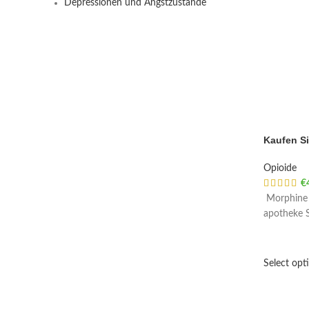
Depressionen und Angstzustände
Kaufen Si
Opioide
€
Morphine b
apotheke S
Select opt