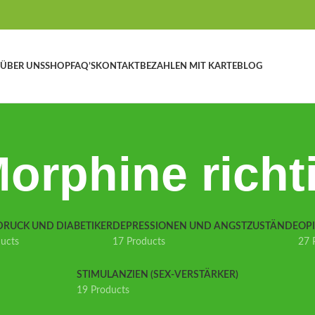
ÜBER UNS
SHOP
FAQ’S
KONTAKT
BEZAHLEN MIT KARTE
BLOG
orphine richti
DRUCK UND DIABETIKER
DEPRESSIONEN UND ANGSTZUSTÄNDE
OP
ducts
17 Products
27 
STIMULANZIEN (SEX-VERSTÄRKER)
19 Products