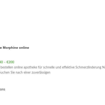
e Morphine online
40
–
€
200
Price range: €40 through €200
estellen online apotheke für schnelle und effektive Schmerzlinderung N
uchen Sie nach einer zuverlässigen
ions