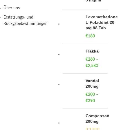
5 mg/ml
Über uns
Levomethadone
Erstattungs- und
L-Poladdict 20
Rückgabebestimmungen
mg 98 Tab
€
180
Flakka
€
260
–
€
2,580
Price
range:
€260
Vandal
through
200mg
€2,580
€
200
–
€
390
Price
range:
€200
Compensan
through
200mg
€390