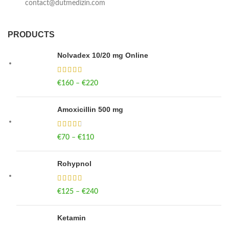
contact@dutmedizin.com
PRODUCTS
Nolvadex 10/20 mg Online
€
160
–
€
220
Price range: €160 through €220
Amoxicillin 500 mg
€
70
–
€
110
Price range: €70 through €110
Rohypnol
€
125
–
€
240
Price range: €125 through €240
Ketamin