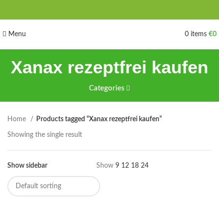
Menu
0
items
€
0
Xanax rezeptfrei kaufen
Categories
Home
Products tagged “Xanax rezeptfrei kaufen”
Showing the single result
Show sidebar
Show
9
12
18
24