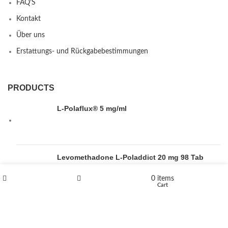
FAQ’S
Kontakt
Über uns
Erstattungs- und Rückgabebestimmungen
PRODUCTS
L-Polaflux® 5 mg/ml
Levomethadone L-Poladdict 20 mg 98 Tab
€
180
0
items
Shop
Wishlist
Cart
Flakka
€
260
–
€
2,580
Price range: €260 through €2,580