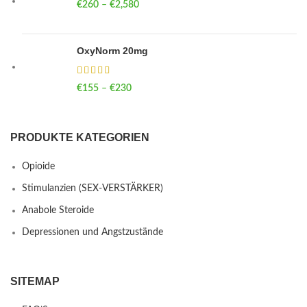
€
260
–
€
2,580
Price range: €260 through €2,580
OxyNorm 20mg
€
155
–
€
230
Price range: €155 through €230
PRODUKTE KATEGORIEN
Opioide
Stimulanzien (SEX-VERSTÄRKER)
Anabole Steroide
Depressionen und Angstzustände
SITEMAP