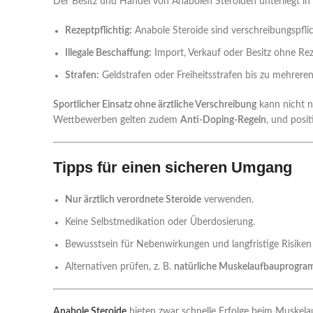
Der Besitz und Handel von Anabolen Steroiden unterliegt in
Rezeptpflichtig:
Anabole Steroide sind verschreibungspfli
Illegale Beschaffung:
Import, Verkauf oder Besitz ohne Rez
Strafen:
Geldstrafen oder Freiheitsstrafen bis zu mehrere
Sportlicher Einsatz ohne ärztliche Verschreibung
kann nicht n
Wettbewerben gelten zudem
Anti-Doping-Regeln
, und posi
Tipps für einen sicheren Umgang
Nur ärztlich verordnete Steroide
verwenden.
Keine Selbstmedikation oder Überdosierung.
Bewusstsein für Nebenwirkungen und langfristige Risiken
Alternativen prüfen, z. B.
natürliche Muskelaufbauprogr
Anabole Steroide
bieten zwar schnelle Erfolge beim Muskelau