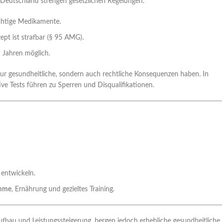
 Deutschland strengen gesetzlichen Regelungen:
chtige Medikamente.
ept ist strafbar (§ 95 AMG).
n Jahren möglich.
ur gesundheitliche, sondern auch rechtliche Konsequenzen haben. In
tive Tests führen zu Sperren und Disqualifikationen.
 entwickeln.
amme
, Ernährung und gezieltes Training.
fbau und Leistungssteigerung, bergen jedoch erhebliche gesundheitliche 