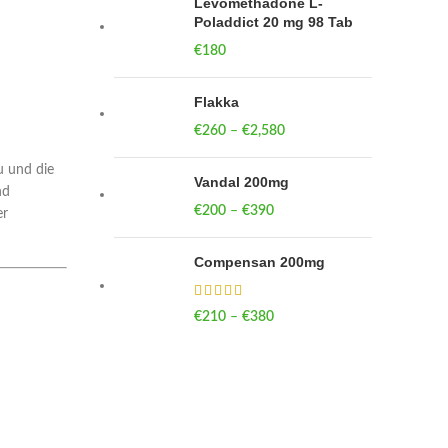
Levomethadone L-
Poladdict 20 mg 98 Tab
€
180
Flakka
€
260
–
€
2,580
Price range:
€260 through
u und die
€2,580
Vandal 200mg
nd
€
200
–
€
390
Price range: €200
er
through €390
Compensan 200mg
€
210
–
€
380
Price range: €210
through €380