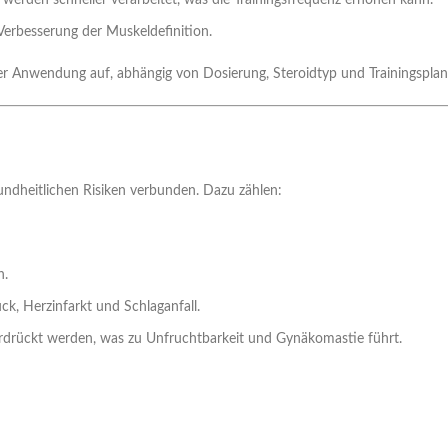
 werden schneller verarbeitet, was die Trainingsfrequenz erhöhen kann.
erbesserung der Muskeldefinition.
er Anwendung auf, abhängig von Dosierung, Steroidtyp und Trainingsplan
sundheitlichen Risiken verbunden. Dazu zählen:
n.
k, Herzinfarkt und Schlaganfall.
drückt werden, was zu Unfruchtbarkeit und Gynäkomastie führt.