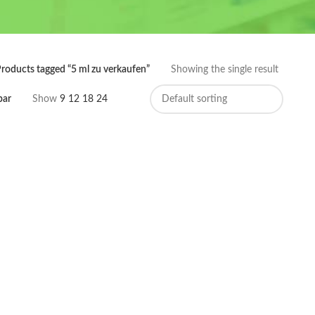
roducts tagged “5 ml zu verkaufen”
Showing the single result
bar
Show
9
12
18
24