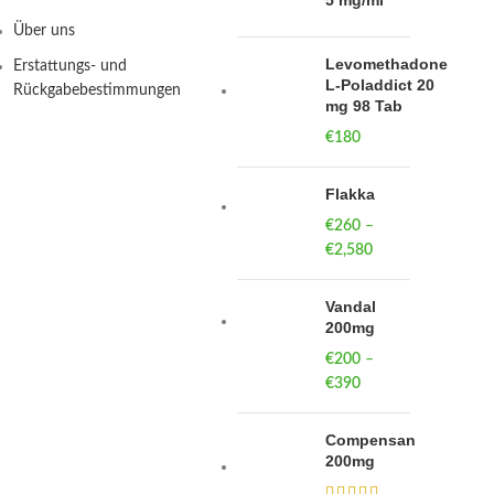
5 mg/ml
Über uns
Levomethadone
Erstattungs- und
L-Poladdict 20
Rückgabebestimmungen
mg 98 Tab
€
180
Flakka
€
260
–
€
2,580
Price
range:
€260
Vandal
through
200mg
€2,580
€
200
–
€
390
Price
range:
€200
Compensan
through
200mg
€390