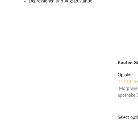
Depressionen und Angstzustände
Kaufen Si
Opioide
€
Morphine b
apotheke S
Select opt