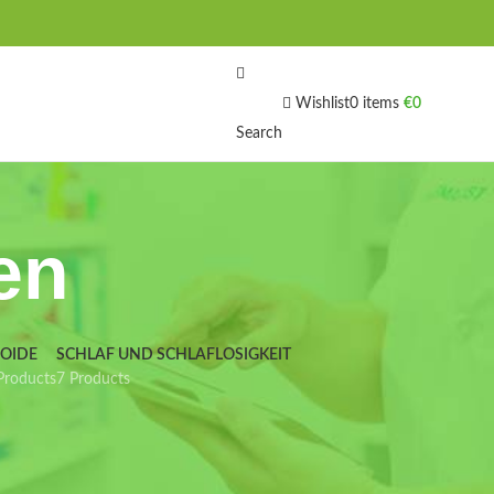
Wishlist
0
items
€
0
Search
en
IOIDE
SCHLAF UND SCHLAFLOSIGKEIT
Products
7 Products