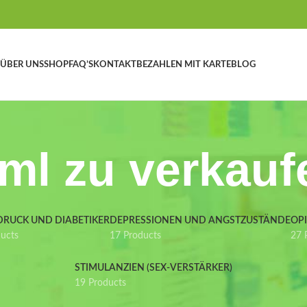
ÜBER UNS
SHOP
FAQ’S
KONTAKT
BEZAHLEN MIT KARTE
BLOG
 ml zu verkauf
DRUCK UND DIABETIKER
DEPRESSIONEN UND ANGSTZUSTÄNDE
OP
ducts
17 Products
27 
STIMULANZIEN (SEX-VERSTÄRKER)
19 Products