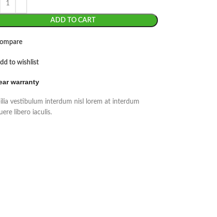
ADD TO CART
ompare
dd to wishlist
ear warranty
ilia vestibulum interdum nisl lorem at interdum
ere libero iaculis.