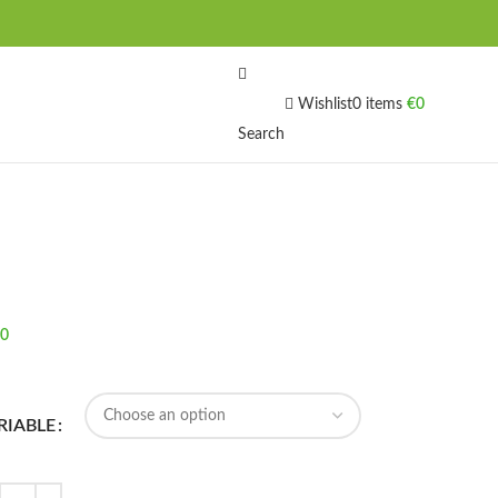
Wishlist
0
items
€
0
Search
0
RIABLE