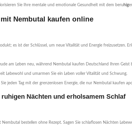
riorisieren Sie Ihre mentale und emotionale Gesundheit mit dem beru
hig
e
u mit Nembutal kaufen online
odukt; es ist der Schlüssel, um neue Vitalität und Energie freizusetzen. E
reude am Leben neu, während Nembutal kaufen Deutschland Ihren Geist b
heit Lebewohl und umarmen Sie ein Leben voller Vitalität und Schwung.
n Sie jeden Tag mit der grenzenlosen Energie, die nur Nembutal kaufen ap
u ruhigen Nächten und erholsamem Schlaf
it Nembutal bestellen ohne Rezept. Sagen Sie schlaflosen Nächten Lebe