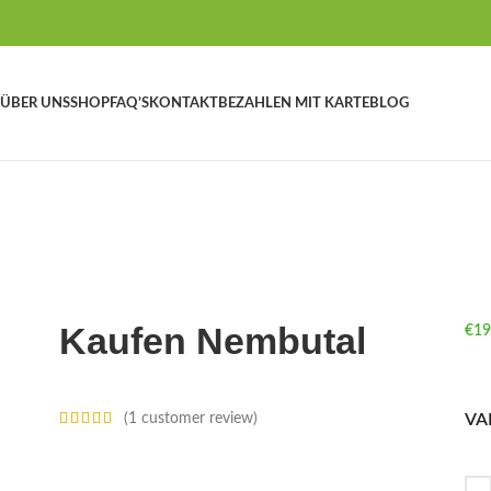
ÜBER UNS
SHOP
FAQ’S
KONTAKT
BEZAHLEN MIT KARTE
BLOG
Kaufen Nembutal
€
19
VA
(
1
customer review)