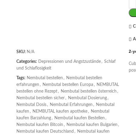
C
A
2-y
SKU:
N/A
Categories:
Depressionen und Angstzustände
,
Schlaf
Cub
und Schlaflosigkeit
posu
Tags:
Nembutal bestellen
,
Nembutal bestellen
erfahrungen
,
Nembutal bestellen Europa
,
NEMBUTAL
bestellen ohne Rezept
,
Nembutal bestellen österreich
,
Nembutal bestellen sicher
,
Nembutal Dosierung
,
Nembutal Dosis
,
Nembutal Erfahrungen
,
Nembutal
kaufen
,
NEMBUTAL kaufen apotheke
,
Nembutal
kaufen Barzahlung
,
Nembutal kaufen Bestellen
,
Nembutal kaufen Bitcoin
,
Nembutal kaufen Bulgarien
,
Nembutal kaufen Deutschland
,
Nembutal kaufen