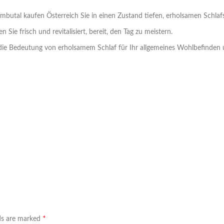
embutal kaufen Österreich Sie in einen Zustand tiefen, erholsamen Schlaf
n Sie frisch und revitalisiert, bereit, den Tag zu meistern.
e die Bedeutung von erholsamem Schlaf für Ihr allgemeines Wohlbefinden un
l
*
lds are marked