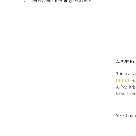
Depressionen und Angstzustände
A-PVP Kri
Stimulanz
€
A-Pvp-Krist
Kristalle o
Select opt