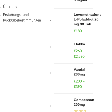
5 mg/ml
Über uns
Levomethadone
Erstattungs- und
L-Poladdict 20
Rückgabebestimmungen
mg 98 Tab
€
180
Flakka
€
260
–
€
2,580
Price
range:
€260
Vandal
through
200mg
€2,580
€
200
–
€
390
Price
range:
€200
Compensan
through
200mg
€390