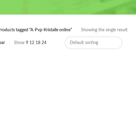
roducts tagged “A-Pvp-Kristalle online”
Showing the single result
bar
Show
9
12
18
24