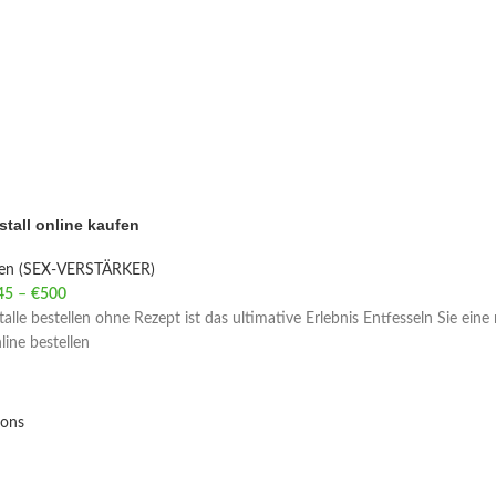
stall online kaufen
ien (SEX-VERSTÄRKER)
45
–
€
500
Price range: €45 through €500
alle bestellen ohne Rezept ist das ultimative Erlebnis Entfesseln Sie eine
nline bestellen
ions