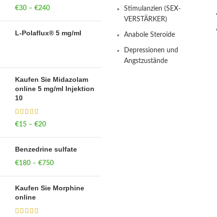
€
30
–
€
240
Price range: €30
Stimulanzien (SEX-
through €240
VERSTÄRKER)
L-Polaflux® 5 mg/ml
Anabole Steroide
Depressionen und
Angstzustände
Kaufen Sie Midazolam
online 5 mg/ml Injektion
10
€
15
–
€
20
Price range: €15
through €20
Benzedrine sulfate
€
180
–
€
750
Price range: €180
through €750
Kaufen Sie Morphine
online