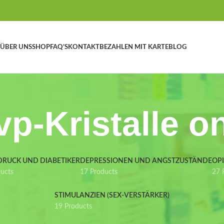
ÜBER UNS
SHOP
FAQ’S
KONTAKT
BEZAHLEN MIT KARTE
BLOG
p-Kristalle o
DRUCK UND DIABETIKER
DEPRESSIONEN UND ANGSTZUSTÄNDE
OP
ducts
17 Products
27 
STIMULANZIEN (SEX-VERSTÄRKER)
19 Products