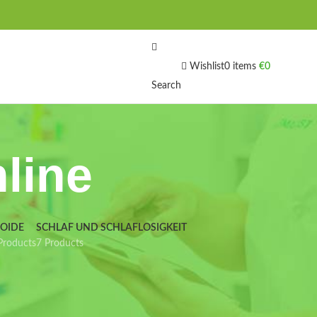
Wishlist
0
items
€
0
Search
nline
IOIDE
SCHLAF UND SCHLAFLOSIGKEIT
Products
7 Products