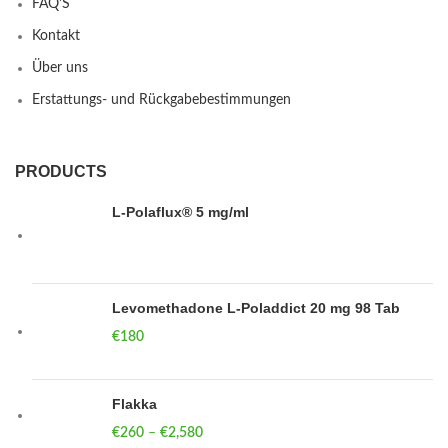
FAQ’S
Kontakt
Über uns
Erstattungs- und Rückgabebestimmungen
PRODUCTS
L-Polaflux® 5 mg/ml
Levomethadone L-Poladdict 20 mg 98 Tab
€
180
Flakka
€
260
–
€
2,580