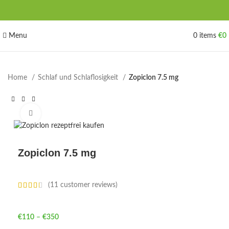
Menu
0
items
€
0
Home
Schlaf und Schlaflosigkeit
Zopiclon 7.5 mg
Click to enlarge
Zopiclon 7.5 mg
(
11
customer reviews)
€
110
–
€
350