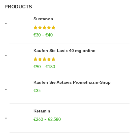
PRODUCTS
Sustanon
€
30
–
€
40
Price range: €30 through €40
Kaufen Sie Lasix 40 mg online
€
90
–
€
180
Price range: €90 through €180
Kaufen Sie Actavis Promethazin-Sirup
€
35
Ketamin
€
260
–
€
2,580
Price range: €260 through €2,580