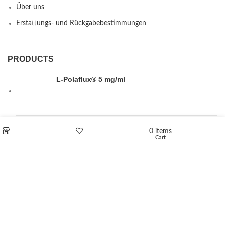
Über uns
Erstattungs- und Rückgabebestimmungen
PRODUCTS
L-Polaflux® 5 mg/ml
Levomethadone L-Poladdict 20 mg 98 Tab
0
items
Cart
Shop
Wishlist
€
180
Flakka
€
260
–
€
2,580
Price range: €260 through €2,580
Vandal 200mg