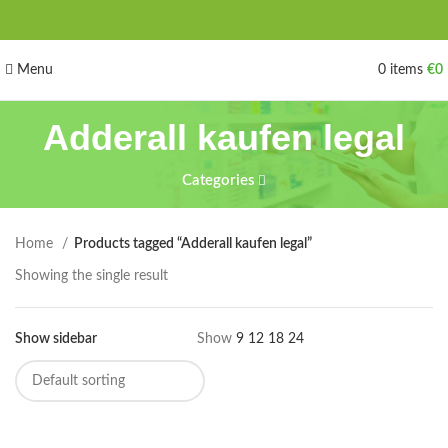
Menu
0
items
€
0
Adderall kaufen legal
Categories
Home
Products tagged “Adderall kaufen legal”
Showing the single result
Show sidebar
Show
9
12
18
24