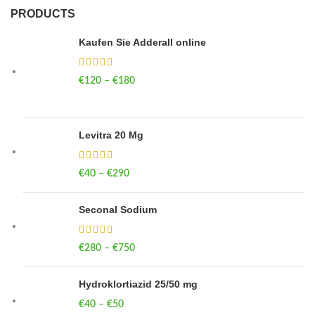
PRODUCTS
Kaufen Sie Adderall online
€
120
–
€
180
Price range: €120 through €180
Levitra 20 Mg
€
40
–
€
290
Price range: €40 through €290
Seconal Sodium
€
280
–
€
750
Price range: €280 through €750
Hydroklortiazid 25/50 mg
€
40
–
€
50
Price range: €40 through €50