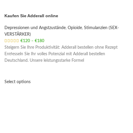
Kaufen Sie Adderall online
Depressionen und Angstzustände
,
Opioide
,
Stimulanzien (SEX-
VERSTÄRKER)
€
120
–
€
180
Price range: €120 through €180
Steigern Sie Ihre Produktivität: Adderall bestellen ohne Rezept
Entfesseln Sie Ihr volles Potenzial mit Adderall bestellen
Deutschland. Unsere leistungsstarke Formel
Select options