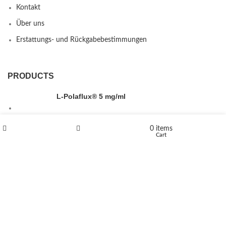
Kontakt
Über uns
Erstattungs- und Rückgabebestimmungen
PRODUCTS
L-Polaflux® 5 mg/ml
0
items
Shop
Wishlist
Cart
Levomethadone L-Poladdict 20 mg 98 Tab
€
180
Flakka
€
260
–
€
2,580
Price range: €260 through €2,580