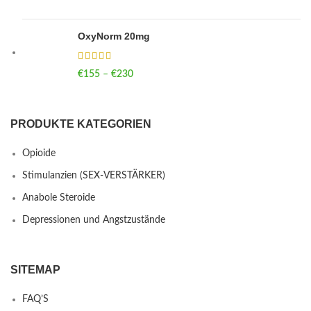
OxyNorm 20mg
€
155
–
€
230
Price range: €155 through €230
PRODUKTE KATEGORIEN
Opioide
Stimulanzien (SEX-VERSTÄRKER)
Anabole Steroide
Depressionen und Angstzustände
SITEMAP
FAQ’S