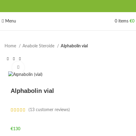
Menu
0
items
€
0
Home
Anabole Steroide
Alphabolin vial
Click to enlarge
Alphabolin vial
(
13
customer reviews)
€
130