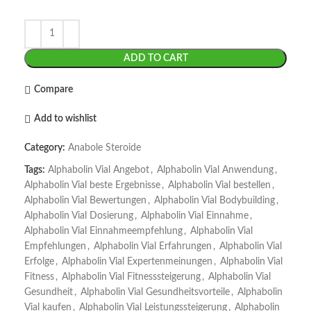
ADD TO CART
Compare
Add to wishlist
Category:
Anabole Steroide
Tags:
Alphabolin Vial Angebot
,
Alphabolin Vial Anwendung
,
Alphabolin Vial beste Ergebnisse
,
Alphabolin Vial bestellen
,
Alphabolin Vial Bewertungen
,
Alphabolin Vial Bodybuilding
,
Alphabolin Vial Dosierung
,
Alphabolin Vial Einnahme
,
Alphabolin Vial Einnahmeempfehlung
,
Alphabolin Vial
Empfehlungen
,
Alphabolin Vial Erfahrungen
,
Alphabolin Vial
Erfolge
,
Alphabolin Vial Expertenmeinungen
,
Alphabolin Vial
Fitness
,
Alphabolin Vial Fitnesssteigerung
,
Alphabolin Vial
Gesundheit
,
Alphabolin Vial Gesundheitsvorteile
,
Alphabolin
Vial kaufen
,
Alphabolin Vial Leistungssteigerung
,
Alphabolin