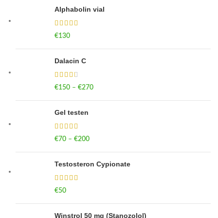
Alphabolin vial
€
130
Dalacin C
€
150
–
€
270
Gel testen
€
70
–
€
200
Testosteron Cypionate
€
50
Winstrol 50 mg (Stanozolol)