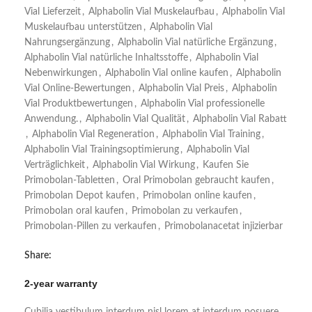
Vial Lieferzeit
,
Alphabolin Vial Muskelaufbau
,
Alphabolin Vial
Muskelaufbau unterstützen
,
Alphabolin Vial
Nahrungsergänzung
,
Alphabolin Vial natürliche Ergänzung
,
Alphabolin Vial natürliche Inhaltsstoffe
,
Alphabolin Vial
Nebenwirkungen
,
Alphabolin Vial online kaufen
,
Alphabolin
Vial Online-Bewertungen
,
Alphabolin Vial Preis
,
Alphabolin
Vial Produktbewertungen
,
Alphabolin Vial professionelle
Anwendung.
,
Alphabolin Vial Qualität
,
Alphabolin Vial Rabatt
,
Alphabolin Vial Regeneration
,
Alphabolin Vial Training
,
Alphabolin Vial Trainingsoptimierung
,
Alphabolin Vial
Verträglichkeit
,
Alphabolin Vial Wirkung
,
Kaufen Sie
Primobolan-Tabletten
,
Oral Primobolan gebraucht kaufen
,
Primobolan Depot kaufen
,
Primobolan online kaufen
,
Primobolan oral kaufen
,
Primobolan zu verkaufen
,
Primobolan-Pillen zu verkaufen
,
Primobolanacetat injizierbar
Share:
2-year warranty
Cubilia vestibulum interdum nisl lorem at interdum posuere