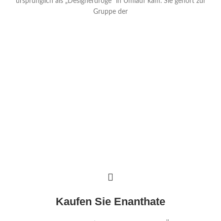
ursprünglich als „Designerdroge“ in Umlauf kam. Sie gehört zur
Gruppe der
Kaufen Sie Enanthate