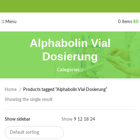
Menu
0
items
€
0
Alphabolin Vial
Dosierung
Categories
Home
Products tagged “Alphabolin Vial Dosierung”
Showing the single result
Show sidebar
Show
9
12
18
24