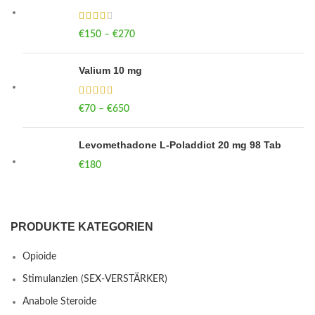
€
150
–
€
270
Price range: €150 through €270
Valium 10 mg
€
70
–
€
650
Price range: €70 through €650
Levomethadone L-Poladdict 20 mg 98 Tab
€
180
PRODUKTE KATEGORIEN
Opioide
Stimulanzien (SEX-VERSTÄRKER)
Anabole Steroide