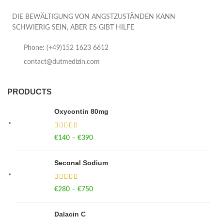
DIE BEWÄLTIGUNG VON ANGSTZUSTÄNDEN KANN
SCHWIERIG SEIN, ABER ES GIBT HILFE
Phone: (+49)152 1623 6612
contact@dutmedizin.com
PRODUCTS
Oxycontin 80mg
€
140
–
€
390
Price range: €140 through €390
Seconal Sodium
€
280
–
€
750
Price range: €280 through €750
Dalacin C