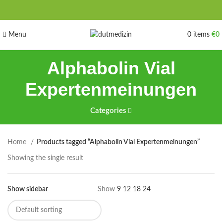
Menu
0
items
€
0
Alphabolin Vial
Expertenmeinungen
Categories
Home
Products tagged “Alphabolin Vial Expertenmeinungen”
Showing the single result
Show sidebar
Show
9
12
18
24