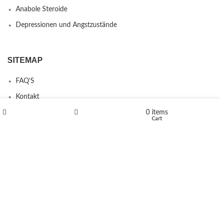
Anabole Steroide
Depressionen und Angstzustände
SITEMAP
FAQ’S
Kontakt
0
items
Über uns
Shop
Wishlist
Cart
Erstattungs- und Rückgabebestimmungen
PRODUCTS
L-Polaflux® 5 mg/ml