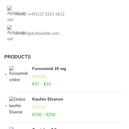
Phone: (+49)152 1623 6612
contact@dutmedizin.com
PRODUCTS
Furosemid 20 mg
€
17
–
€
55
Price range: €17 through €55
Kaufen Elvanse
€
150
–
€
210
Price range: €150 through €210