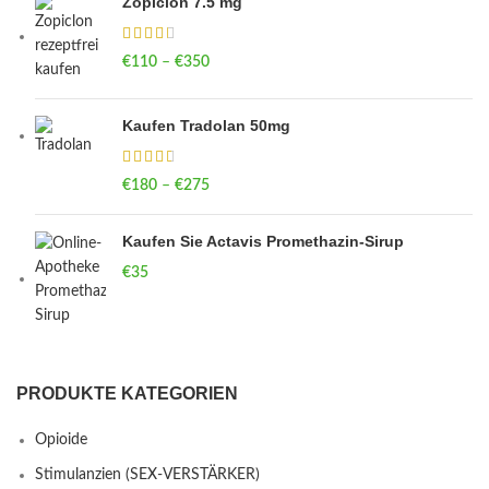
Zopiclon 7.5 mg
€
110
–
€
350
Price range: €110 through €350
Kaufen Tradolan 50mg
€
180
–
€
275
Price range: €180 through €275
Kaufen Sie Actavis Promethazin-Sirup
€
35
PRODUKTE KATEGORIEN
Opioide
Stimulanzien (SEX-VERSTÄRKER)