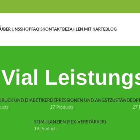
ÜBER UNS
SHOP
FAQ’S
KONTAKT
BEZAHLEN MIT KARTE
BLOG
 Vial Leistung
DRUCK UND DIABETIKER
DEPRESSIONEN UND ANGSTZUSTÄNDE
OP
ducts
17 Products
27 
STIMULANZIEN (SEX-VERSTÄRKER)
19 Products