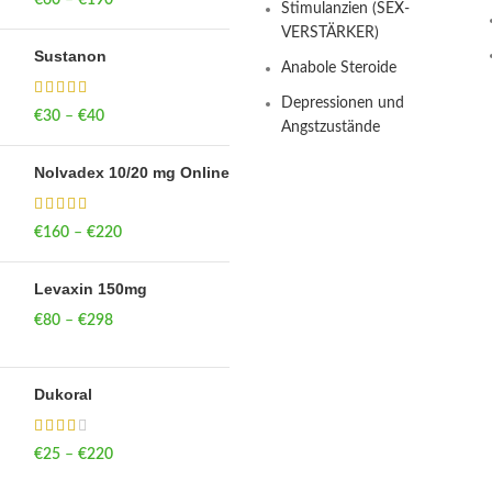
€
60
–
€
190
Price range: €60
Stimulanzien (SEX-
through €190
VERSTÄRKER)
Sustanon
Anabole Steroide
Depressionen und
€
30
–
€
40
Price range: €30
Angstzustände
through €40
Nolvadex 10/20 mg Online
€
160
–
€
220
Price range: €160
through €220
Levaxin 150mg
€
80
–
€
298
Price range: €80
through €298
Dukoral
€
25
–
€
220
Price range: €25
through €220