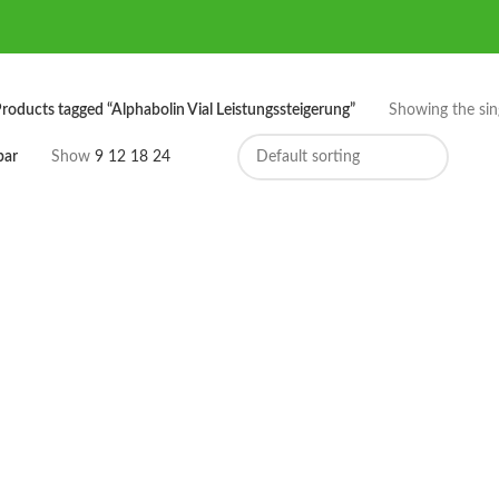
roducts tagged “Alphabolin Vial Leistungssteigerung”
Showing the sing
bar
Show
9
12
18
24