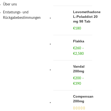
Über uns
Levomethadone
Erstattungs- und
L-Poladdict 20
Rückgabebestimmungen
mg 98 Tab
€
180
Flakka
€
260
–
€
2,580
Price
range:
€260
Vandal
through
200mg
€2,580
€
200
–
€
390
Price
range:
€200
Compensan
through
200mg
€390