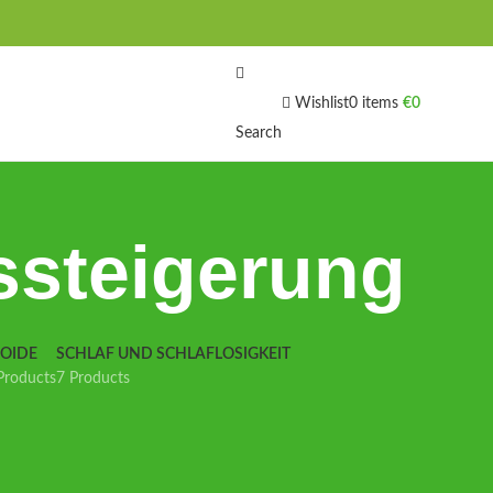
Wishlist
0
items
€
0
Search
ssteigerung
IOIDE
SCHLAF UND SCHLAFLOSIGKEIT
Products
7 Products