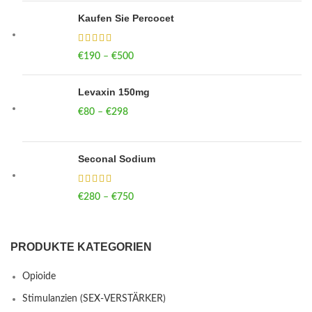
Kaufen Sie Percocet
€
190
–
€
500
Price range: €190 through €500
Levaxin 150mg
€
80
–
€
298
Price range: €80 through €298
Seconal Sodium
€
280
–
€
750
Price range: €280 through €750
PRODUKTE KATEGORIEN
Opioide
Stimulanzien (SEX-VERSTÄRKER)