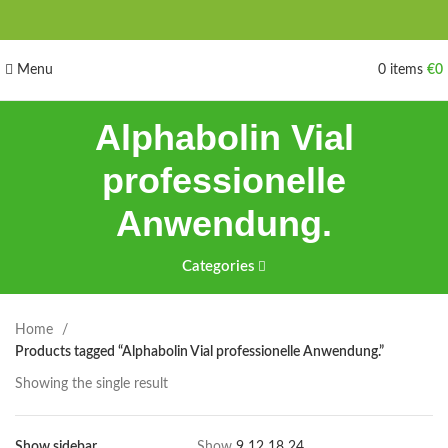
Menu
0
items
€
0
Alphabolin Vial
professionelle
Anwendung.
Categories
Home
Products tagged “Alphabolin Vial professionelle Anwendung.”
Showing the single result
Show sidebar
Show
9
12
18
24