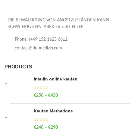
DIE BEWÄLTIGUNG VON ANGSTZUSTÄNDEN KANN
SCHWIERIG SEIN, ABER ES GIBT HILFE
Phone: (+49)152 1623 6612
contact@dutmedizin.com
PRODUCTS
Insulin online kaufen
€
250
–
€
450
Price range: €250 through €450
Kaufen Methadone
€
240
–
€
290
Price range: €240 through €290