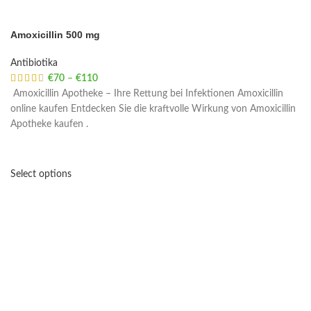
Amoxicillin 500 mg
Antibiotika
€
70
–
€
110
Price range: €70 through €110
Amoxicillin Apotheke – Ihre Rettung bei Infektionen Amoxicillin
online kaufen Entdecken Sie die kraftvolle Wirkung von Amoxicillin
Apotheke kaufen .
Select options