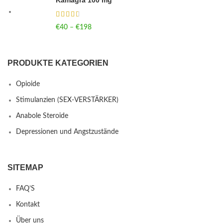
€
40
–
€
198
Price range: €40 through €198
PRODUKTE KATEGORIEN
Opioide
Stimulanzien (SEX-VERSTÄRKER)
Anabole Steroide
Depressionen und Angstzustände
SITEMAP
FAQ’S
Kontakt
Über uns