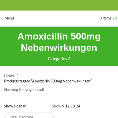
Menu
0
items
€
0
Amoxicillin 500mg
Nebenwirkungen
Categories
Home
Products tagged “Amoxicillin 500mg Nebenwirkungen”
Showing the single result
Show sidebar
Show
9
12
18
24