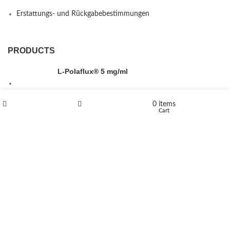
Erstattungs- und Rückgabebestimmungen
PRODUCTS
L-Polaflux® 5 mg/ml
0
items
Shop
Wishlist
Cart
Levomethadone L-Poladdict 20 mg 98 Tab
€
180
Flakka
€
260
–
€
2,580
Price range: €260 through €2,580
Vandal 200mg
€
200
–
€
390
Price range: €200 through €390