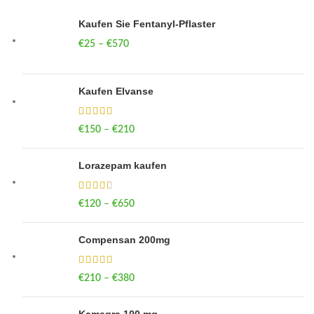
Kaufen Sie Fentanyl-Pflaster
€
25
–
€
570
Price range: €25 through €570
Kaufen Elvanse
€
150
–
€
210
Price range: €150 through €210
Lorazepam kaufen
€
120
–
€
650
Price range: €120 through €650
Compensan 200mg
€
210
–
€
380
Price range: €210 through €380
Kamagra 100 mg