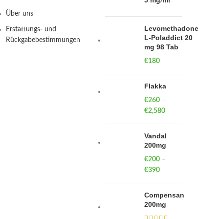
5 mg/ml
Über uns
Levomethadone
Erstattungs- und
L-Poladdict 20
Rückgabebestimmungen
mg 98 Tab
€
180
Flakka
€
260
–
€
2,580
Price
range:
€260
Vandal
through
200mg
€2,580
€
200
–
€
390
Price
range:
€200
Compensan
through
200mg
€390