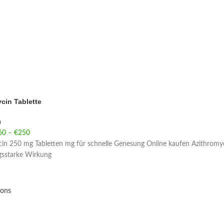
cin Tablette
a
60
–
€
250
Price range: €60 through €250
in 250 mg Tabletten mg für schnelle Genesung Online kaufen Azithromyci
ngsstarke Wirkung
ions