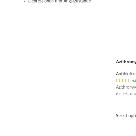
Depressionen und Angstzustände
Azithromy
Antibiotik
€
Azithromyc
die leistu
Select opt