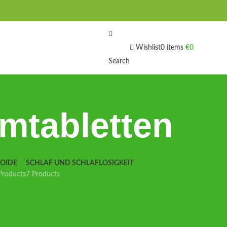
Wishlist
0
items
€
0
Search
mtabletten
IOIDE
SCHLAF UND SCHLAFLOSIGKEIT
Products
7 Products