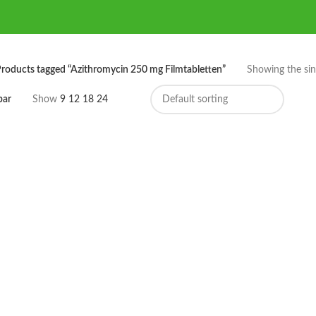
roducts tagged “Azithromycin 250 mg Filmtabletten”
Showing the sing
bar
Show
9
12
18
24