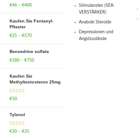
€
46
–
€
400
Price range: €46
Stimulanzien (SEX-
through €400
VERSTÄRKER)
Kaufen Sie Fentanyl-
Anabole Steroide
Pflaster
Depressionen und
€
25
–
€
570
Price range: €25
Angstzustände
through €570
Benzedrine sulfate
€
180
–
€
750
Price range: €180
through €750
Kaufen Sie
Methyltestosteron 25mg
€
50
Tylenol
€
30
–
€
35
Price range: €30