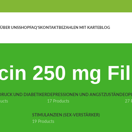
ÜBER UNS
SHOP
FAQ’S
KONTAKT
BEZAHLEN MIT KARTE
BLOG
cin 250 mg Fil
DRUCK UND DIABETIKER
DEPRESSIONEN UND ANGSTZUSTÄNDE
OP
ducts
17 Products
27 
STIMULANZIEN (SEX-VERSTÄRKER)
19 Products