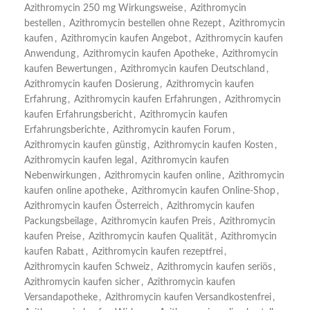
Azithromycin 250 mg Wirkungsweise
,
Azithromycin
bestellen
,
Azithromycin bestellen ohne Rezept
,
Azithromycin
kaufen
,
Azithromycin kaufen Angebot
,
Azithromycin kaufen
Anwendung
,
Azithromycin kaufen Apotheke
,
Azithromycin
kaufen Bewertungen
,
Azithromycin kaufen Deutschland
,
Azithromycin kaufen Dosierung
,
Azithromycin kaufen
Erfahrung
,
Azithromycin kaufen Erfahrungen
,
Azithromycin
kaufen Erfahrungsbericht
,
Azithromycin kaufen
Erfahrungsberichte
,
Azithromycin kaufen Forum
,
Azithromycin kaufen günstig
,
Azithromycin kaufen Kosten
,
Azithromycin kaufen legal
,
Azithromycin kaufen
Nebenwirkungen
,
Azithromycin kaufen online
,
Azithromycin
kaufen online apotheke
,
Azithromycin kaufen Online-Shop
,
Azithromycin kaufen Österreich
,
Azithromycin kaufen
Packungsbeilage
,
Azithromycin kaufen Preis
,
Azithromycin
kaufen Preise
,
Azithromycin kaufen Qualität
,
Azithromycin
kaufen Rabatt
,
Azithromycin kaufen rezeptfrei
,
Azithromycin kaufen Schweiz
,
Azithromycin kaufen seriös
,
Azithromycin kaufen sicher
,
Azithromycin kaufen
Versandapotheke
,
Azithromycin kaufen Versandkostenfrei
,