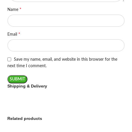
*
Name
*
Email
Save my name, email, and website in this browser for the
next time I comment.
Shipping & Delivery
Related products