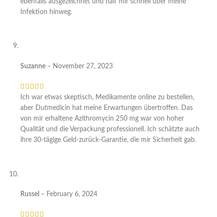
ebenfalls ausgezeichnet und half mir schnell über meine
Infektion hinweg.
Suzanne
–
November 27, 2023
Ich war etwas skeptisch, Medikamente online zu bestellen,
aber Dutmedicin hat meine Erwartungen übertroffen. Das
von mir erhaltene Azithromycin 250 mg war von hoher
Qualität und die Verpackung professionell. Ich schätzte auch
ihre 30-tägige Geld-zurück-Garantie, die mir Sicherheit gab.
Russel
–
February 6, 2024