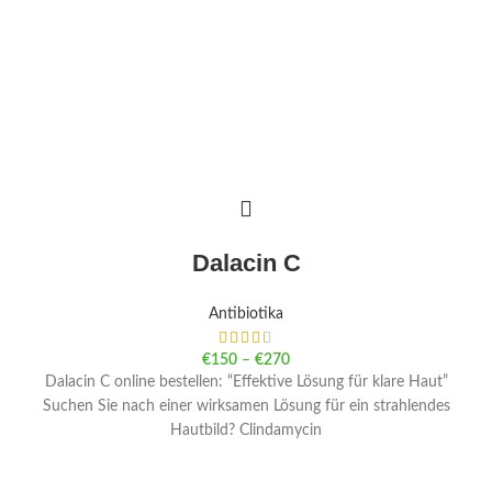
Dalacin C
Antibiotika
€
150
–
€
270
Dalacin C online bestellen: “Effektive Lösung für klare Haut”
Suchen Sie nach einer wirksamen Lösung für ein strahlendes
Hautbild? Clindamycin