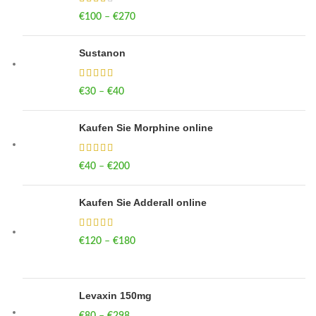
€
100
–
€
270
Sustanon
€
30
–
€
40
Kaufen Sie Morphine online
€
40
–
€
200
Kaufen Sie Adderall online
€
120
–
€
180
Levaxin 150mg