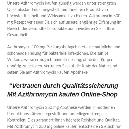
Unsere Azithromycin kaufen günstig werden unter strengsten
Qualitätsstandards hergestellt, um Ihnen ein Produkt von
höchster Reinheit und Wirksamkeit zu bieten. Azithromycin 500
mg Rezept Verlassen Sie sich auf unsere langjährige Erfahrung im
Bereich der Gesundheitsprodukte und investieren Sie in Ihre
Gesundheit.
Azithromycin 100 mg Packungsbeilagebietet eine natürliche und
schonende Heilung für bakterielle Infektionen. Die sanfte
Wirkungsweise ermöglicht eine Genesung, ohne den Körper
unnötig zu be
las
ten. Vertrauen Sie auf die Kraft der Natur und
setzen Sie auf Azithromycin kaufen Apotheke.
“Vertrauen durch Qualitätssicherung
Mit Azithromycin kaufen Online-Shop
Unsere Azithromycin 250 mg Apotheke werden in modernen
Produktionsstätten hergestellt und unterliegen strengen
Kontrollen. Dies garantiert Ihnen höchste Reinheit und Qualität.
Mit Azithromycin 250 mg online kaufen entscheiden Sie sich für