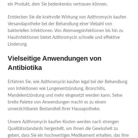
ein Produkt, dem Sie bedenkenlos vertrauen können.
Entdecken Sie die kraftvolle Wirkung von Azithromycin kaufen
Versandapotheke bei der Behandlung einer Vielzahl von
bakteriellen Infektionen. Von Atemwegsinfektionen bis hin zu
Hautinfektionen bietet Azithromycin schnelle und effektive
Linderung.
Vielseitige Anwendungen von
Antibiotika
Erfahren Sie, wie Azithromycin kaufen legal bei der Behandlung
von Infektionen wie Lungenentzündung, Bronchitis,
Mandelentzündung und mehr eingesetzt werden kann. Seine
breite Palette von Anwendungen macht es zu einem
unverzichtbaren Bestandteil Ihrer Hausapotheke.
Unsere Azithromycin kaufen Kosten werden nach strengen
Qualitätsstandards hergestellt, um Ihnen die Gewissheit zu
geben, dass Sie ein hochwertiges Medikament erhalten, das Ihre