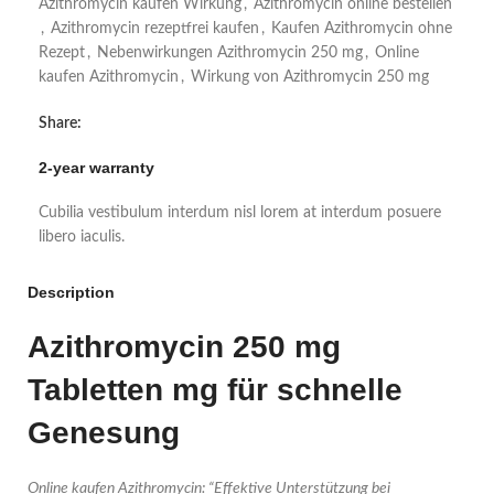
Azithromycin kaufen Wirkung
,
Azithromycin online bestellen
,
Azithromycin rezeptfrei kaufen
,
Kaufen Azithromycin ohne
Rezept
,
Nebenwirkungen Azithromycin 250 mg
,
Online
kaufen Azithromycin
,
Wirkung von Azithromycin 250 mg
Share:
2-year warranty
Cubilia vestibulum interdum nisl lorem at interdum posuere
libero iaculis.
Description
Azithromycin 250 mg
Tabletten mg für schnelle
Genesung
Online kaufen Azithromycin: “Effektive Unterstützung bei