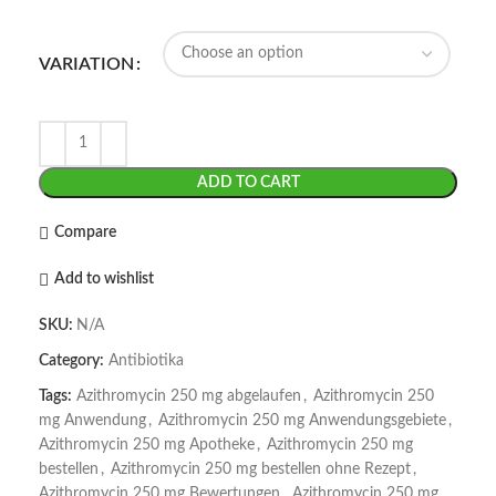
VARIATION
ADD TO CART
Compare
Add to wishlist
SKU:
N/A
Category:
Antibiotika
Tags:
Azithromycin 250 mg abgelaufen
,
Azithromycin 250
mg Anwendung
,
Azithromycin 250 mg Anwendungsgebiete
,
Azithromycin 250 mg Apotheke
,
Azithromycin 250 mg
bestellen
,
Azithromycin 250 mg bestellen ohne Rezept
,
Azithromycin 250 mg Bewertungen
,
Azithromycin 250 mg