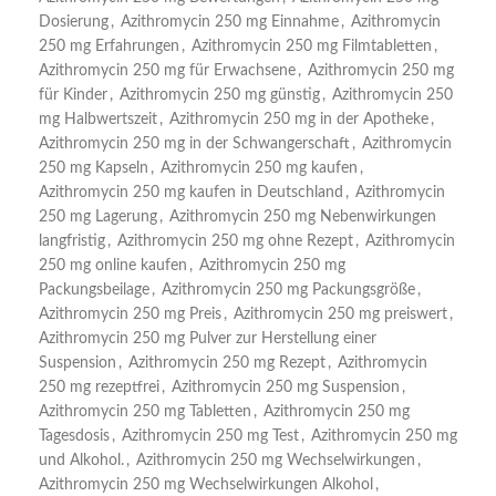
Dosierung
,
Azithromycin 250 mg Einnahme
,
Azithromycin
250 mg Erfahrungen
,
Azithromycin 250 mg Filmtabletten
,
Azithromycin 250 mg für Erwachsene
,
Azithromycin 250 mg
für Kinder
,
Azithromycin 250 mg günstig
,
Azithromycin 250
mg Halbwertszeit
,
Azithromycin 250 mg in der Apotheke
,
Azithromycin 250 mg in der Schwangerschaft
,
Azithromycin
250 mg Kapseln
,
Azithromycin 250 mg kaufen
,
Azithromycin 250 mg kaufen in Deutschland
,
Azithromycin
250 mg Lagerung
,
Azithromycin 250 mg Nebenwirkungen
langfristig
,
Azithromycin 250 mg ohne Rezept
,
Azithromycin
250 mg online kaufen
,
Azithromycin 250 mg
Packungsbeilage
,
Azithromycin 250 mg Packungsgröße
,
Azithromycin 250 mg Preis
,
Azithromycin 250 mg preiswert
,
Azithromycin 250 mg Pulver zur Herstellung einer
Suspension
,
Azithromycin 250 mg Rezept
,
Azithromycin
250 mg rezeptfrei
,
Azithromycin 250 mg Suspension
,
Azithromycin 250 mg Tabletten
,
Azithromycin 250 mg
Tagesdosis
,
Azithromycin 250 mg Test
,
Azithromycin 250 mg
und Alkohol.
,
Azithromycin 250 mg Wechselwirkungen
,
Azithromycin 250 mg Wechselwirkungen Alkohol
,