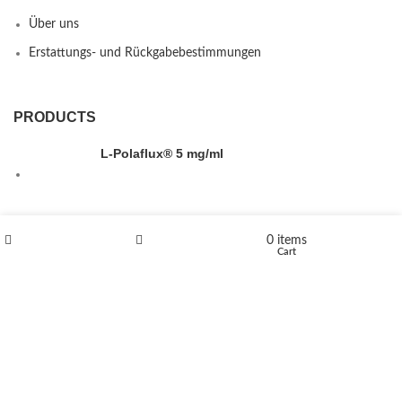
Über uns
Erstattungs- und Rückgabebestimmungen
PRODUCTS
L-Polaflux® 5 mg/ml
Levomethadone L-Poladdict 20 mg 98 Tab
0
items
Shop
Wishlist
Cart
€
180
Flakka
€
260
–
€
2,580
Price range: €260 through €2,580
Vandal 200mg