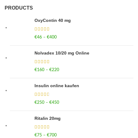
PRODUCTS
OxyContin 40 mg
€
46
–
€
400
Price range: €46 through €400
Nolvadex 10/20 mg Online
€
160
–
€
220
Price range: €160 through €220
Insulin online kaufen
€
250
–
€
450
Price range: €250 through €450
Ritalin 20mg
€
75
–
€
700
Price range: €75 through €700