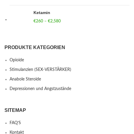
Ketamin
€
260
–
€
2,580
Price range: €260 through €2,580
PRODUKTE KATEGORIEN
Opioide
Stimulanzien (SEX-VERSTÄRKER)
Anabole Steroide
Depressionen und Angstzustände
SITEMAP
FAQ’S
Kontakt