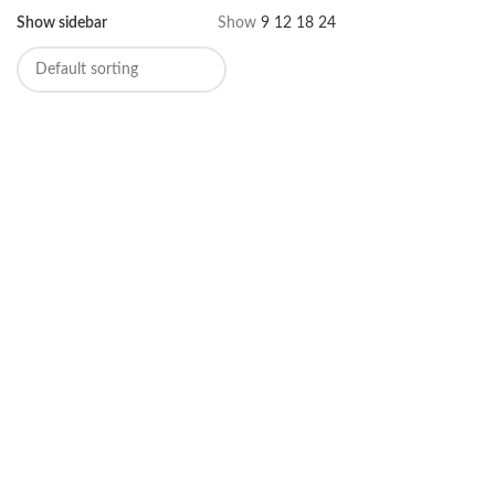
Show sidebar
Show
9
12
18
24