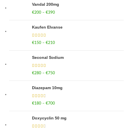
Vandal 200mg
€
200
–
€
390
Price range: €200 through €390
Kaufen Elvanse
€
150
–
€
210
Price range: €150 through €210
Seconal Sodium
€
280
–
€
750
Price range: €280 through €750
Diazepam 10mg
€
180
–
€
700
Price range: €180 through €700
Doxycyclin 50 mg