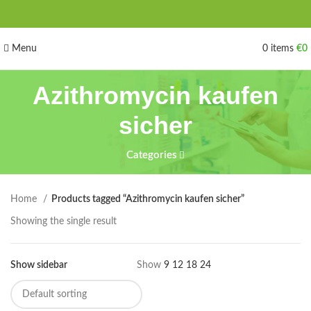
Menu
0
items
€
0
Azithromycin kaufen
sicher
Categories
Home
Products tagged “Azithromycin kaufen sicher”
Showing the single result
Show sidebar
Show
9
12
18
24