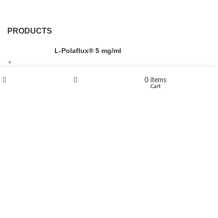
PRODUCTS
L-Polaflux® 5 mg/ml
0
items
Shop
Wishlist
Cart
Levomethadone L-Poladdict 20 mg 98 Tab
€
180
Flakka
€
260
–
€
2,580
Price range: €260 through €2,580
Vandal 200mg
€
200
–
€
390
Price range: €200 through €390