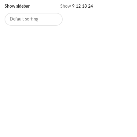
Show sidebar
Show
9
12
18
24