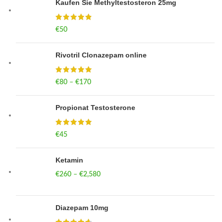
Kaufen Sie Methyltestosteron 25mg
€
50
Rivotril Clonazepam online
€
80
–
€
170
Price range: €80 through €170
Propionat Testosterone
€
45
Ketamin
€
260
–
€
2,580
Price range: €260 through €2,580
Diazepam 10mg