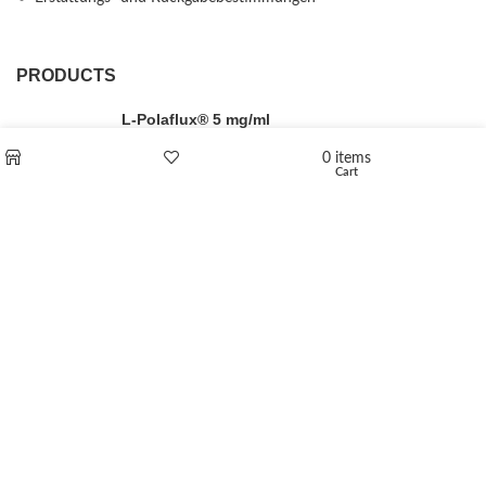
PRODUCTS
L-Polaflux® 5 mg/ml
0
items
Cart
Shop
Wishlist
Levomethadone L-Poladdict 20 mg 98 Tab
€
180
Flakka
€
260
–
€
2,580
Price range: €260 through €2,580
Vandal 200mg
€
200
–
€
390
Price range: €200 through €390