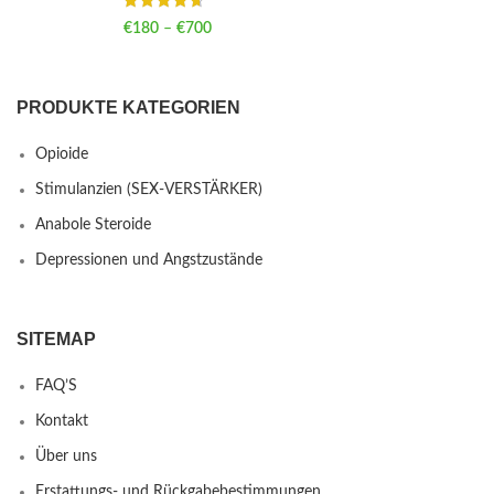
€
180
–
€
700
Price range: €180 through €700
PRODUKTE KATEGORIEN
Opioide
Stimulanzien (SEX-VERSTÄRKER)
Anabole Steroide
Depressionen und Angstzustände
SITEMAP
FAQ’S
Kontakt
Über uns
Erstattungs- und Rückgabebestimmungen