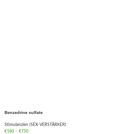
Benzedrine sulfate
Stimulanzien (SEX-VERSTÄRKER)
€
180
–
€
750
Price range: €180 through €750