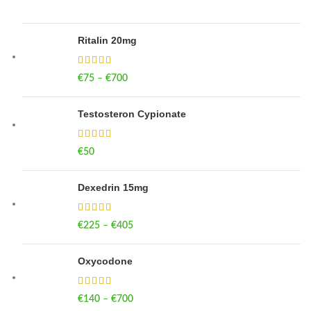
Ritalin 20mg
€
75
–
€
700
Price range: €75 through €700
Testosteron Cypionate
€
50
Dexedrin 15mg
€
225
–
€
405
Price range: €225 through €405
Oxycodone
€
140
–
€
700
Price range: €140 through €700