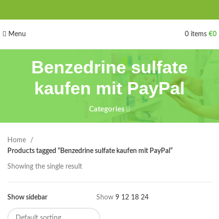
Menu
0
items
€
0
Benzedrine sulfate
kaufen mit PayPal
Categories
Home
Products tagged “Benzedrine sulfate kaufen mit PayPal”
Showing the single result
Show sidebar
Show
9
12
18
24