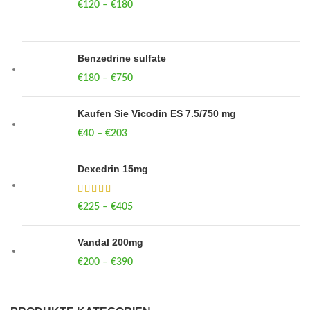
€
120
–
€
180
Price range: €120 through €180
Benzedrine sulfate
€
180
–
€
750
Price range: €180 through €750
Kaufen Sie Vicodin ES 7.5/750 mg
€
40
–
€
203
Price range: €40 through €203
Dexedrin 15mg
€
225
–
€
405
Price range: €225 through €405
Vandal 200mg
€
200
–
€
390
Price range: €200 through €390