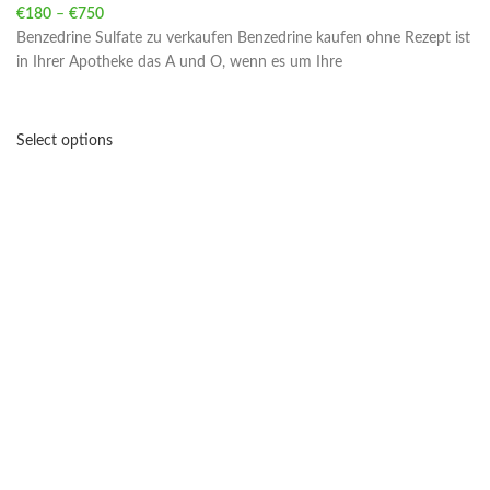
€
180
–
€
750
Price range: €180 through €750
Benzedrine Sulfate zu verkaufen Benzedrine kaufen ohne Rezept ist
in Ihrer Apotheke das A und O, wenn es um Ihre
Select options