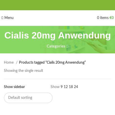
Menu
0
items
€
0
Cialis 20mg Anwendung
Categories
Home
Products tagged “Cialis 20mg Anwendung”
Showing the single result
Show sidebar
Show
9
12
18
24