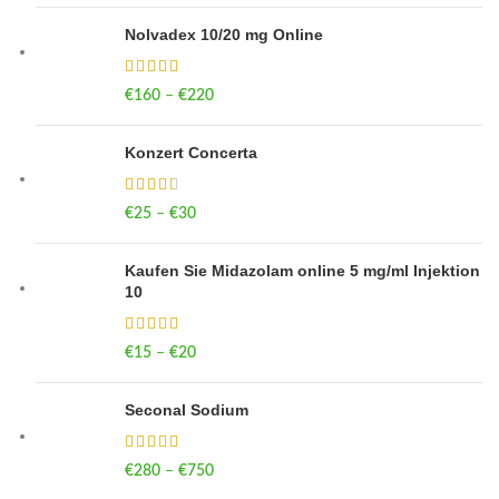
Nolvadex 10/20 mg Online
€
160
–
€
220
Price range: €160 through €220
Konzert Concerta
€
25
–
€
30
Price range: €25 through €30
Kaufen Sie Midazolam online 5 mg/ml Injektion
10
€
15
–
€
20
Price range: €15 through €20
Seconal Sodium
€
280
–
€
750
Price range: €280 through €750