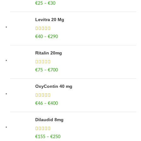
€
25
–
€
30
Price range: €25 through €30
Levitra 20 Mg
€
40
–
€
290
Price range: €40 through €290
Ritalin 20mg
€
75
–
€
700
Price range: €75 through €700
OxyContin 40 mg
€
46
–
€
400
Price range: €46 through €400
Dilaudid 8mg
€
155
–
€
250
Price range: €155 through €250