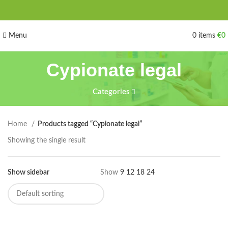
Menu
0
items
€
0
Cypionate legal
Categories
Home
Products tagged “Cypionate legal”
Showing the single result
Show sidebar
Show
9
12
18
24