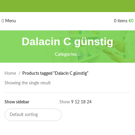
Menu
0
items
€
0
Dalacin C günstig
Categories
Home
Products tagged “Dalacin C günstig”
Showing the single result
Show sidebar
Show
9
12
18
24