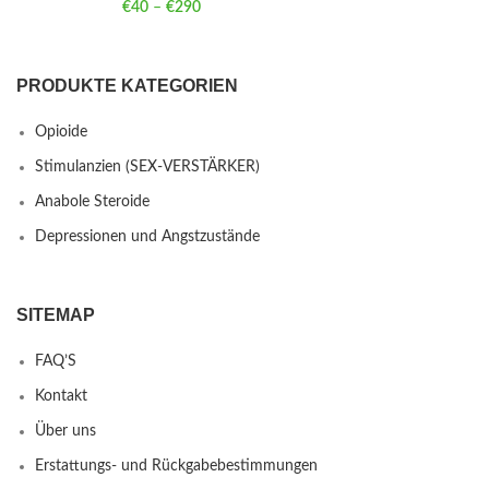
€
40
–
€
290
Price range: €40 through €290
PRODUKTE KATEGORIEN
Opioide
Stimulanzien (SEX-VERSTÄRKER)
Anabole Steroide
Depressionen und Angstzustände
SITEMAP
FAQ’S
Kontakt
Über uns
Erstattungs- und Rückgabebestimmungen