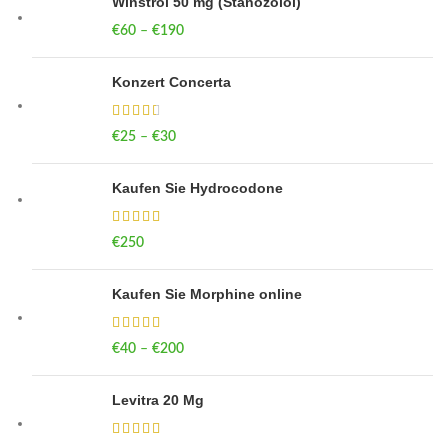
Winstrol 50 mg (Stanozolol)
€
60
–
€
190
Price range: €60 through €190
Konzert Concerta
€
25
–
€
30
Price range: €25 through €30
Kaufen Sie Hydrocodone
€
250
Kaufen Sie Morphine online
€
40
–
€
200
Price range: €40 through €200
Levitra 20 Mg