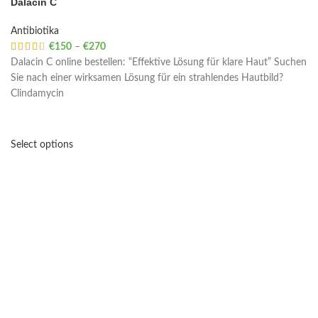
Dalacin C
Antibiotika
€
150
–
€
270
Price range: €150 through €270
Dalacin C online bestellen: “Effektive Lösung für klare Haut” Suchen
Sie nach einer wirksamen Lösung für ein strahlendes Hautbild?
Clindamycin
Select options