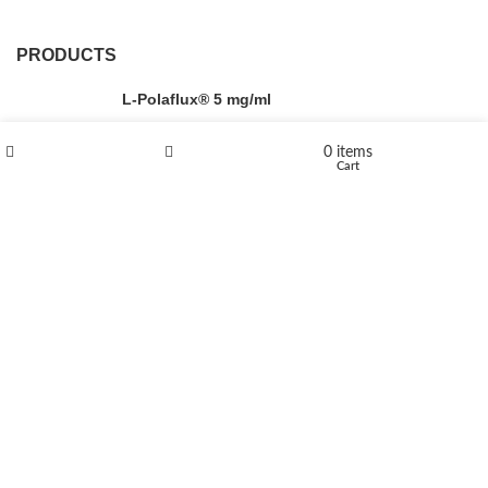
PRODUCTS
L-Polaflux® 5 mg/ml
0
items
Shop
Wishlist
Cart
Levomethadone L-Poladdict 20 mg 98 Tab
€
180
Flakka
€
260
–
€
2,580
Price range: €260 through €2,580
Vandal 200mg
€
200
–
€
390
Price range: €200 through €390
Compensan 200mg