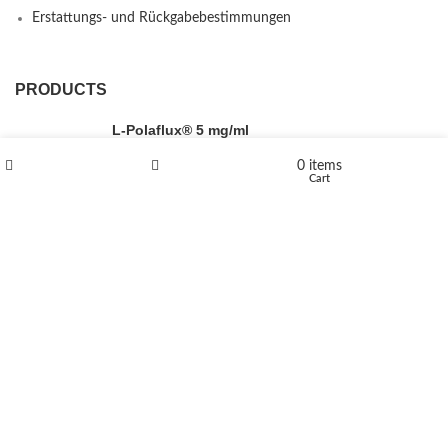
Erstattungs- und Rückgabebestimmungen
PRODUCTS
L-Polaflux® 5 mg/ml
0
items
Shop
Wishlist
Cart
Levomethadone L-Poladdict 20 mg 98 Tab
€
180
Flakka
€
260
–
€
2,580
Price range: €260 through €2,580
Vandal 200mg
€
200
–
€
390
Price range: €200 through €390