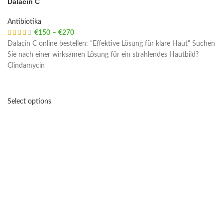
Dalacin C
Antibiotika
€
150
–
€
270
Price range: €150 through €270
Dalacin C online bestellen: “Effektive Lösung für klare Haut” Suchen
Sie nach einer wirksamen Lösung für ein strahlendes Hautbild?
Clindamycin
Select options