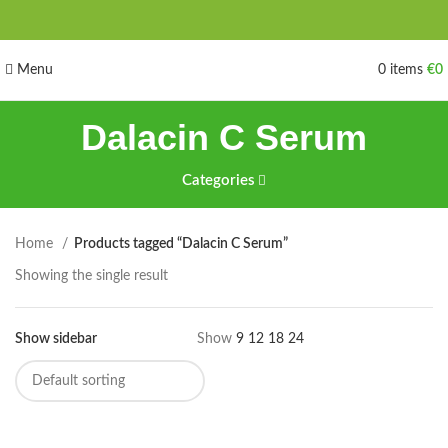
Menu
0
items
€
0
Dalacin C Serum
Categories
Home
Products tagged “Dalacin C Serum”
Showing the single result
Show sidebar
Show
9
12
18
24