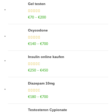
Gel testen
€
70
–
€
200
Price range: €70 through €200
Oxycodone
€
140
–
€
700
Price range: €140 through €700
Insulin online kaufen
€
250
–
€
450
Price range: €250 through €450
Diazepam 10mg
€
180
–
€
700
Price range: €180 through €700
Testosteron Cypionate